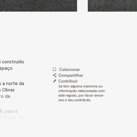
i construído
espaço
Colecionar
Compartilhar
Contribuir
s a norte da
Se tem alguma memória ou
s Obras
informação relacionada com
este registo, por favor envie-
ro de
nos o seu contributo.
8, para a
2 fogos. As
nta Central