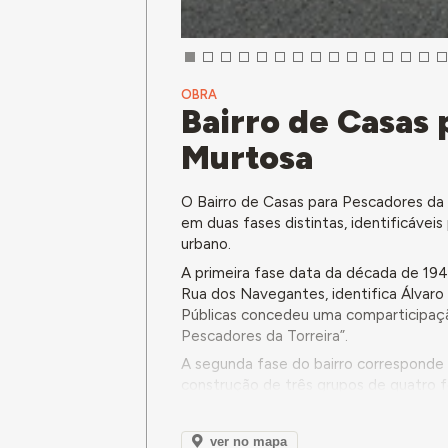
OBRA
Bairro de Casas 
Murtosa
O Bairro de Casas para Pescadores da T
em duas fases distintas, identificávei
urbano.
A primeira fase data da década de 194
Rua dos Navegantes, identifica Álvaro
Públicas concedeu uma comparticipaç
Pescadores da Torreira”.
A segunda fase do bairro corresponde 
construção de três grupos de quatro 
habitações, com três quartos, tinha
das Casas dos Pescadores em vários do
ver no mapa