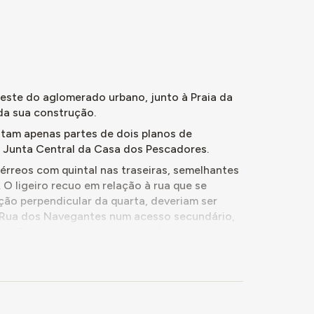
 e as casas
iro do
ais de
 das ruas
oeste do aglomerado urbano, junto à Praia da
ender a
da sua construção.
bitado
ntam apenas partes de dois planos de
a Junta Central da Casa dos Pescadores.
érreos com quintal nas traseiras, semelhantes
 O ligeiro recuo em relação à rua que se
ção perpendicular da quarta, deveriam ser
a Rua dos Navegantes num acesso secundário,
 dos Pescadores, e seria marcada por um
ladeada de árvores. A mesma lógica repetir-
percursos pedonais que permitiriam o
As habitações destacam-se pelas suas chaminés