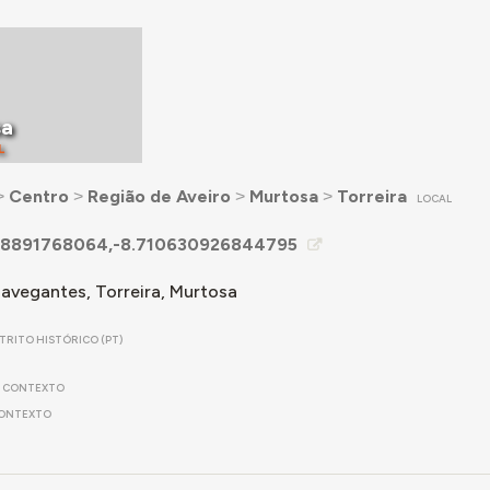
sa
L
˃
Centro
˃
Região de Aveiro
˃
Murtosa
˃
Torreira
LOCAL
8891768064,-8.710630926844795
avegantes, Torreira, Murtosa
STRITO HISTÓRICO (PT)
CONTEXTO
ONTEXTO