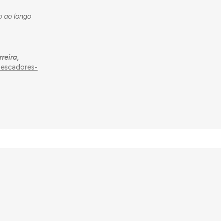
o ao longo
reira,
pescadores-