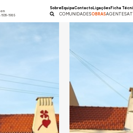
Sobre
Equipa
Contacto
Ligações
Ficha Técn
a em
COMUNIDADES
OBRAS
AGENTES
AT
 1939-1985