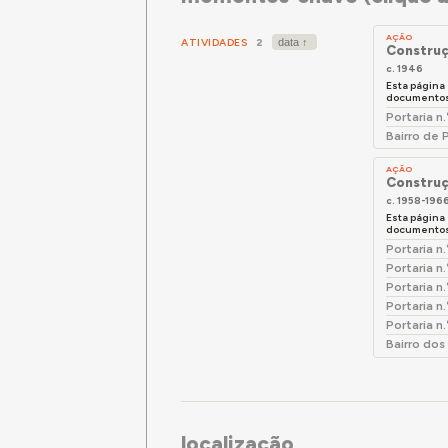
centrais,
presentes
AÇÃO
algumas r
ATIVIDADES
2
Construç
encontran
c. 1946
originais.
Esta página
documentos 
De acordo
Portaria n
Bairro de 
longo das
espaço e 
AÇÃO
Construç
o pé-direi
c. 1958-196
A segunda 
Esta página
documentos 
de quatro 
Portaria n
conjunto 
Portaria n
traseiro.
Portaria n
alteraçõe
Portaria n
Portaria n
Bairro dos
localização