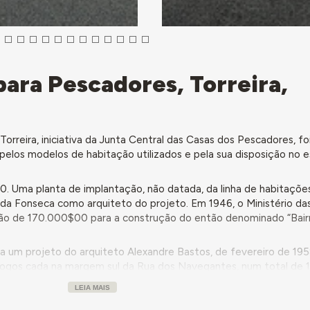
para Pescadores, Torreira,
orreira, iniciativa da Junta Central das Casas dos Pescadores, fo
s pelos modelos de habitação utilizados e pela sua disposição no 
0. Uma planta de implantação, não datada, da linha de habitaçõe
 da Fonseca como arquiteto do projeto. Em 1946, o Ministério da
ão de 170.000$00 para a construção do então denominado “Bair
a um projeto do arquiteto Alexandre Bastos, de fevereiro de 195
fogos cada na margem sul da Rua dos Navegantes, num total de 1
m como base um modelo de construção económica adotado pela Ju
LEIA MAIS
s seus bairros.