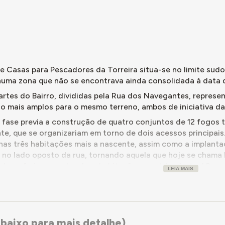
 foram iniciados em 1958, tendo sido concluídos apenas em 1965,
a Junta Central das Casas dos Pescadores recebeu apoio finance
onstrução do conjunto habitacional, num total de 191.918$00.
em 2024, o bairro de pescadores conserva ainda casas tradicion
 o uso original, embora algumas casas tenham sido adaptadas e
uns moradores referem mudanças no bairro como a pavimentação
de Casas para Pescadores da Torreira situa-se no limite sud
sas também foram gradualmente renovadas pelas famílias para at
 numa zona que não se encontrava ainda consolidada à data 
to. Atualmente, o bairro é descrito como um lugar tranquilo, ha
artes do Bairro, divididas pela Rua dos Navegantes, represe
o mais amplos para o mesmo terreno, ambos de iniciativa d
ão Momentos-chave, abaixo.
a fase previa a construção de quatro conjuntos de 12 fogos t
te, que se organizariam em torno de dois acessos principais.
nas três habitações mais a nascente, assim como a implanta
s no lado oposto da rua, tornando aquela que hoje se cham
ada se faria por entre duas habitações paralelas à atual Rua
LEIA MAIS
argo quadrangular. A parte mais estreita deste acesso seria 
 segunda vez, para sul. Dentro do conjunto, desenhavam-se 
mento dos quarteirões.
e, foi construído apenas o primeiro conjunto de 12 fogos. 
baixo para mais detalhe)