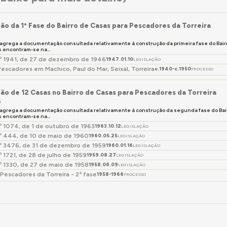
 por vezes decoradas com motivos marítimos, e por pequenas 
 mesmo entre aquelas que aparentam manter o aspeto original
ecuadas, outras avançadas. A maior parte das habitações exi
ão da 1ª Fase do Bairro de Casas para Pescadores da Torreira
do-se, em 2024, algumas nas quais não é já possível reconh
 agrega a documentação consultada relativamente à construção da primeira fase do Bairr
encontram-se na...
 com testemunhos recolhidos no local, as casas respeitaria
.º 1941, de 27 de dezembro de 1946
1947.01.10
LEGISLAÇÃO
Pescadores em Machico, Paul do Mar, Seixal, Torreira
c.1940-c.1950
 décadas, muitos proprietários foram realizando alterações
PROCESSO
conforto. Entre as transformações mais comuns, encontra-s
ão de 12 Casas no Bairro de Casas para Pescadores da Torreira
to de uma divisão situada em mezzanine sobre a sala de esta
6
fase previa a construção inicial de 12 fogos e a possível a
 agrega a documentação consultada relativamente à construção da segunda fase do Bair
encontram-se na...
casas: um deles situado no limite poente do terreno, outros 
.º 1074, de 1 de outubro de 1963
1963.10.12
LEGISLAÇÃO
é composto por três grupos de quatro habitações térreas, c
.º 444, de 10 de maio de 1960
1960.05.25
LEGISLAÇÃO
 Entre casa grupo, encontram-se percursos pedonais de ace
.º 3476, de 31 de dezembro de 1959
1960.01.16
LEGISLAÇÃO
s feitas às construções originais, embora todos os fogos ma
.º 1721, de 28 de julho de 1959
1959.08.27
LEGISLAÇÃO
.º 1330, de 27 de maio de 1958
1958.06.09
LEGISLAÇÃO
 Pescadores da Torreira - 2ª fase
1958-1966
PROCESSO