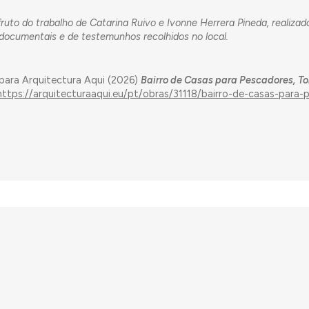
uto do trabalho de Catarina Ruivo e Ivonne Herrera Pineda, realizad
 documentais e de testemunhos recolhidos no local.
 para Arquitectura Aqui (2026)
Bairro de Casas para Pescadores, Tor
https://arquitecturaaqui.eu/pt/obras/31118/bairro-de-casas-para-