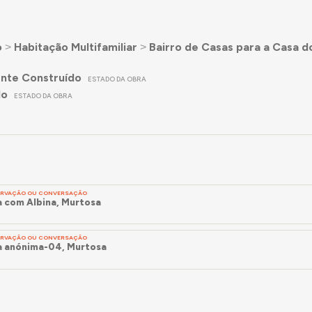
o
˃
Habitação Multifamiliar
˃
Bairro de Casas para a Casa 
nte Construído
ESTADO DA OBRA
do
ESTADO DA OBRA
SERVAÇÃO OU CONVERSAÇÃO
 com Albina, Murtosa
SERVAÇÃO OU CONVERSAÇÃO
 anónima-04, Murtosa