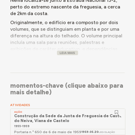
Neiva localiza-se junto à Estrada Nacional 13-2,
1958. Em março de 1959, encontravam-se concluídos.
perto do extremo nascente da freguesia, a cerca
de 2km da costa.
No ano seguinte, a Junta de Freguesia propôs que o
edifício fosse transferido para a Junta Central das
Originalmente, o edifício era composto por dois
Casas dos Pescadores, por não conseguir liquidar o
volumes, que se distinguiam em planta e por uma
empréstimo contraído ao Banco. Desconhece-se se a
diferença na altura do telhado. O volume principal
transferência foi realizada.
incluía uma sala para reuniões, palestras e
exibições de caráter educativo, e dependências
LEIA MAIS
para reuniões da Junta e instalação do Posto de
Para mais detalhes, consultar a secção Momentos-
Regime Civil. O volume lateral, ligeiramente
chave, abaixo.
avançado, continha o programa do posto médico
(sala de espera, consultório e vestiário para o
médico, sala de curativos e sanitários).
momentos-chave (clique abaixo para
O edifício atualmente existente aparenta ser uma
mais detalhe)
ampliação do edifício original, sendo ainda
possível reconhecer partes da traça original nos
ATIVIDADES
alçados sul e nascente.
AÇÃO
Construção da Sede da Junta de Freguesia de Castelo
do Neiva, Viana de Castelo
1955-1959
Portaria n.º 650 de 6 de maio de 1959
1959.05.20
LEGISLAÇÃO