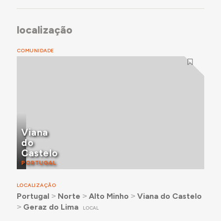
localização
COMUNIDADE
Viana
do
Castelo
PORTUGAL
LOCALIZAÇÃO
Portugal
˃
Norte
˃
Alto Minho
˃
Viana do Castelo
˃
Geraz do Lima
LOCAL