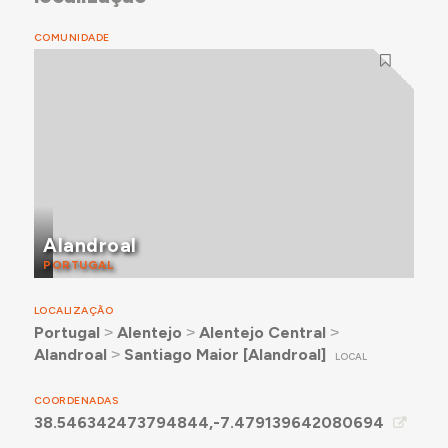
COMUNIDADE
Alandroal
PORTUGAL
LOCALIZAÇÃO
Portugal
˃
Alentejo
˃
Alentejo Central
˃
Alandroal
˃
Santiago Maior [Alandroal]
LOCAL
COORDENADAS
38.546342473794844,-7.479139642080694