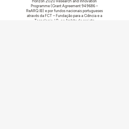
Horizon 2020 Research and Innovation
Programme (Grant Agreement 949686 –
ReARQ.IB) e por fundos nacionais portugueses
através da FCT – Fundação para a Ciência e a
Tecnologia, I.P., no âmbito do projeto
ArchNeed – The Architecture of Need:
Community Facilities in Portugal 1945-1985
(PTDC/ART-DAQ/6510/2020).
Comunidades
Atividades
Obras
Documentação
Agentes
Artigos e Noticias
Sobre
Ligações
Equipa
Ficha Técnica