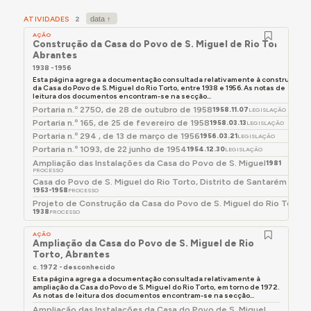
Povo atribuía-se “uma grande parte da excepcional
ATIVIDADES
2
vitalidade do organismo”. Nesta altura, a Casa do Povo
AÇÃO
possuía uma banda de música, um grupo de futebol
Construção da Casa do Povo de S. Miguel de Rio Torto,
com campo de jogos próprio e organizava sessões de
Abrantes
cinema ambulante. Sobre estas, referia-se que os
1938 - 1956
Esta página agrega a documentação consultada relativamente à construção
filmes escolhidos, embora não oferecessem “grandes
da Casa do Povo de S. Miguel do Rio Torto, entre 1938 e 1956. As notas de
preocupações, salvo dois ou três, só obedecem ao
leitura dos documentos encontram-se na secção...
Portaria n.º 2750, de 28 de outubro de 1958
critério de lisonjear o gosto de um público já bastante
1958.11.07
LEGISLAÇÃO
Portaria n.º 165, de 25 de fevereiro de 1958
1958.03.13
deseducado”.
LEGISLAÇÃO
Portaria n.º 294 , de 13 de março de 1956
1956.03.21
LEGISLAÇÃO
Portaria n.º 1093, de 22 junho de 1954
1954.12.30
LEGISLAÇÃO
Ampliação das Instalações da Casa do Povo de S. Miguel
1981
Para mais detalhes, consultar a secção Momentos-
PROCESSO
chave, abaixo.
Casa do Povo de S. Miguel do Rio Torto, Distrito de Santarém
1953-1958
PROCESSO
Projeto de Construção da Casa do Povo de S. Miguel do Rio Torto
1938
PROCESSO
AÇÃO
Ampliação da Casa do Povo de S. Miguel de Rio
Torto, Abrantes
c. 1972 - desconhecido
Esta página agrega a documentação consultada relativamente à
ampliação da Casa do Povo de S. Miguel do Rio Torto, em torno de 1972.
As notas de leitura dos documentos encontram-se na secção...
Ampliação das Instalações da Casa do Povo de S. Miguel