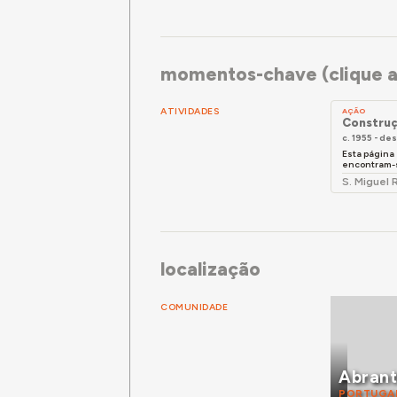
momentos-chave (clique a
ATIVIDADES
AÇÃO
Construç
c. 1955 - d
Esta página
encontram-s
S. Miguel 
localização
COMUNIDADE
Abran
PORTUGA