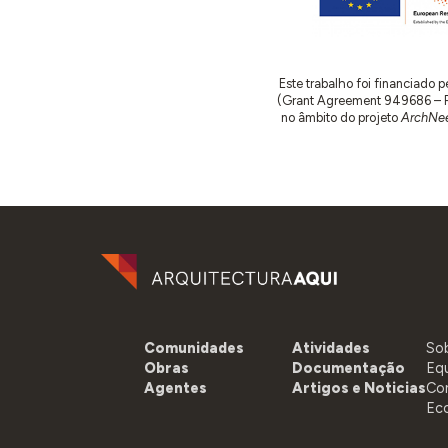
Este trabalho foi financiado
(Grant Agreement 949686 – ReA
no âmbito do projeto
ArchNee
Comunidades
Atividades
So
Obras
Documentação
Eq
Agentes
Artigos e Noticias
Co
Ec