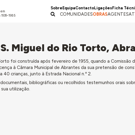
Sobre
Equipa
Contacto
Ligações
Ficha Técn
a em
COMUNIDADES
OBRAS
AGENTES
AT
 1939-1985
 S. Miguel do Rio Torto, Abr
 Torto foi construída após fevereiro de 1955, quando a Comissão 
 licença à Câmara Municipal de Abrantes da sua pretensão de cons
ra 40 crianças, junto à Estrada Nacional n.º 2.
ocumentais, bibliográficas ou recolhidos testemunhos orais sob
sua utilização.