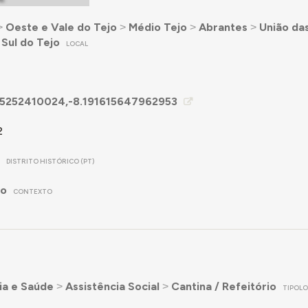
˃
Oeste e Vale do Tejo
˃
Médio Tejo
˃
Abrantes
˃
União das
 Sul do Tejo
LOCAL
5252410024,-8.191615647962953
2
DISTRITO HISTÓRICO (PT)
no
CONTEXTO
ia e Saúde
˃
Assistência Social
˃
Cantina / Refeitório
TIPOLO