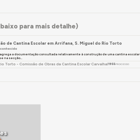
baixo para mais detalhe)
ão de Cantina Escolar em Arrifana, S. Miguel do Rio Torto
esconhecido
 agrega a documentação consultada relativamente à construção de uma cantina escolar e
e na secção...
Rio Torto - Comissão de Obras da Cantina Escolar Carvalhal
1955
PROCESSO
tes
L