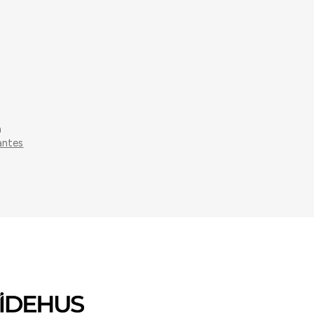
m
antes