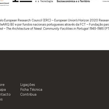
 pelo European Research Council (ERC) – European Union’s Horizon 2020 Rese
RQ.IB) e por fundos nacionais portugueses através da FCT – Fundação para a 
d – The Architecture of Need: Community Facilities in Portugal 1945-1985
(P
bre
Ligações
uipa
Ficha Técnica
ntacto
Contribua
os