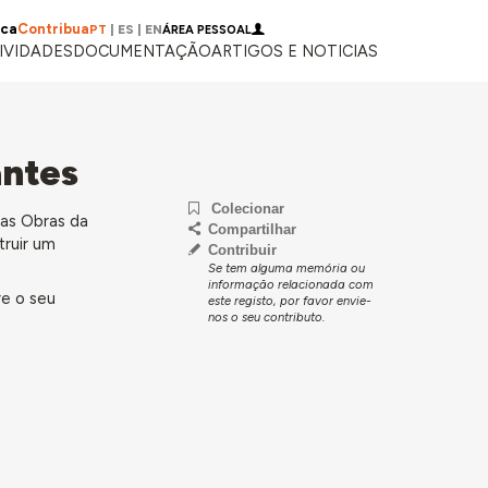
ica
Contribua
PT
|
ES
|
EN
ÁREA PESSOAL
IVIDADES
DOCUMENTAÇÃO
ARTIGOS E NOTICIAS
antes
Colecionar
das Obras da
Compartilhar
truir um
Contribuir
Se tem alguma memória ou
informação relacionada com
re o seu
este registo, por favor envie-
nos o seu contributo.