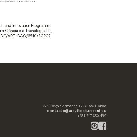
arch and Innovation Programme
Ciência e a Tecnologia, I.P.,
TDC/ART-DAQ/6510/2020).
Av. Forças Armadas 1649-026 Lisboa
contacto@arquitecturaaqui.eu
+351 217 650 499