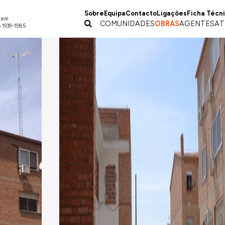
Sobre
Equipa
Contacto
Ligações
Ficha Técn
a em
COMUNIDADES
OBRAS
AGENTES
AT
 1939-1985