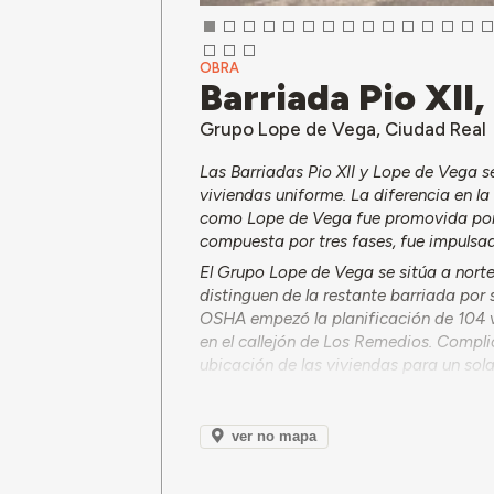
OBRA
Barriada Pio XII
Grupo Lope de Vega, Ciudad Real
Las Barriadas Pio XII y Lope de Vega s
viviendas uniforme. La diferencia en l
como Lope de Vega fue promovida por O
compuesta por tres fases, fue impulsa
El Grupo Lope de Vega se sitúa a nort
distinguen de la restante barriada por 
OSHA empezó la planificación de 104 vi
en el callejón de Los Remedios. Complic
ubicación de las viviendas para un solar
el resto de la finca de donde se segreg
inicial fue diseñado por el difunto arqu
reciben provisionalmente a 1962.10.18.
ver no mapa
contador de agua independiente. En 197
el mayor número posible de amortizacio