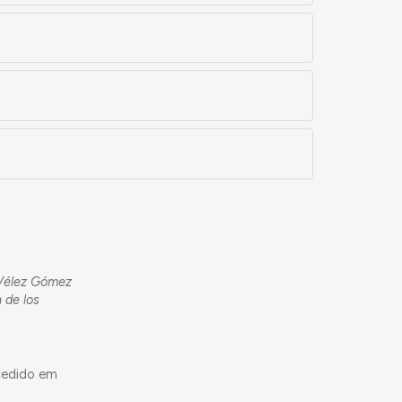
s
e Vélez Gómez
 de los
cedido em