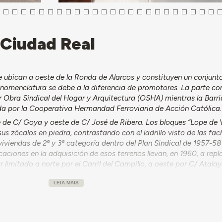
, Ciudad Real
e ubican a oeste de la Ronda de Alarcos y constituyen un conjunt
a nomenclatura se debe a la diferencia de promotores. La parte c
bra Sindical del Hogar y Arquitectura (OSHA) mientras la Barria
da por la Cooperativa Hermandad Ferroviaria de Acción Católica.
e de C/ Goya y oeste de C/ José de Ribera. Los bloques “Lope de 
sus zócalos en piedra, contrastando con el ladrillo visto de las fa
viendas de 2ª y 3ª categoría dentro del Plan Sindical de 1957-58 
aciones en la adquisición de esos terrenos llevan, en 1960, a repl
 limitado a norte por el Carril del Campillo, a oeste por C/ Atalay
a, del Grupo de Viviendas de la Cooperativa de Ferroviarios. El p
LEIA MAIS
itecto Luis Mosteiro, y Jesús García del Castillo dirige las obras, 
 En 1969, se preparan reparaciones extraordinarias para dotar ca
1, la dirección nacional de la OSHA emite una circular en la que s
nes anticipadas para convertir en propietarios a los beneficiario