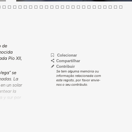
o de
onocida
Colecionar
da Pío XII,
Compartilhar
Contribuir
Se tem alguma memória ou
Vega” se
informação relacionada com
chadas. La
este registo, por favor envie-
en un solar
nos o seu contributo.
antear la
a y sur por
royecto
que se
da bloque de
e incentiva
s y da