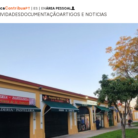
ica
Contribua
PT
|
ES
|
EN
ÁREA PESSOAL
IVIDADES
DOCUMENTAÇÃO
ARTIGOS E NOTICIAS