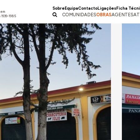
Sobre
Equipa
Contacto
Ligações
Ficha Técn
a em
COMUNIDADES
OBRAS
AGENTES
AT
 1939-1985