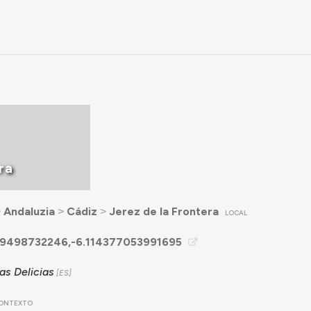
ra
˃
Andaluzia
˃
Cádiz
˃
Jerez de la Frontera
LOCAL
9498732246,-6.114377053991695
as Delicias
ONTEXTO