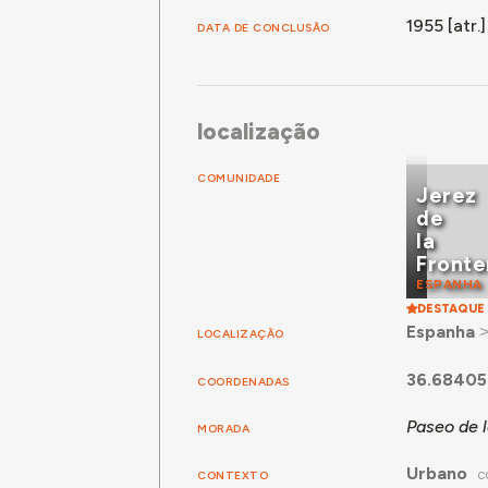
1955 [atr.]
DATA DE CONCLUSÃO
localização
COMUNIDADE
Jerez
de
la
Fronte
ESPANHA
DESTAQUE
Espanha
LOCALIZAÇÃO
36.68405
COORDENADAS
Paseo de l
MORADA
Urbano
CONTEXTO
C