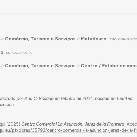
˃
Comércio, Turismo e Serviços
˃
Matadouro
TIPOLOGIA FUNCI
do
ESTADO DA OBRA
˃
Comércio, Turismo e Serviços
˃
Centro / Estabelecimen
edactada por Ana C. Rosado en febrero de 2024, basada en fuentes
ización.
qui (2025)
Centro Comercial La Asunción, Jerez de la Frontera
. Ace
qui.eu/pt/obras/35793/centro-comercial-la-asuncion-jerez-de-la-f