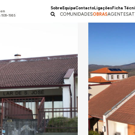
Sobre
Equipa
Contacto
Ligações
Ficha Técn
a em
COMUNIDADES
OBRAS
AGENTES
AT
 1939-1985