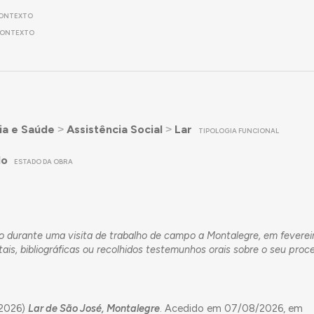
ONTEXTO
ONTEXTO
ia e Saúde
˃
Assistência Social
˃
Lar
TIPOLOGIA FUNCIONAL
do
ESTADO DA OBRA
fado durante uma visita de trabalho de campo a Montalegre, em feverei
s, bibliográficas ou recolhidos testemunhos orais sobre o seu proc
(2026)
Lar de São José, Montalegre
. Acedido em 07/08/2026, em