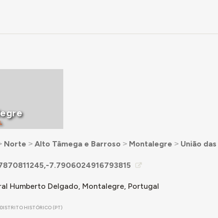
legre
L
˃
Norte
˃
Alto Tâmega e Barroso
˃
Montalegre
˃
União das
7870811245,-7.7906024916793815
al Humberto Delgado, Montalegre, Portugal
DISTRITO HISTÓRICO (PT)