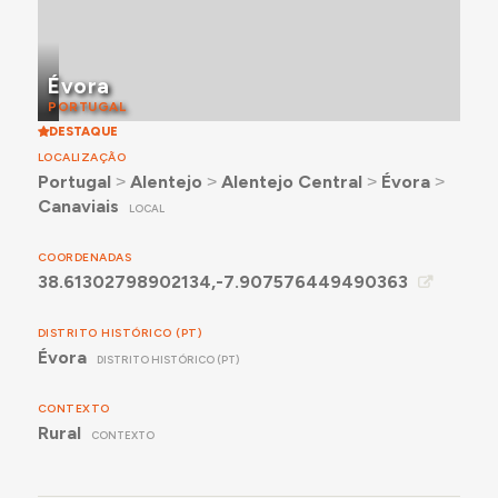
Évora
PORTUGAL
DESTAQUE
LOCALIZAÇÃO
Portugal
˃
Alentejo
˃
Alentejo Central
˃
Évora
˃
Canaviais
LOCAL
COORDENADAS
38.61302798902134,-7.907576449490363
DISTRITO HISTÓRICO (PT)
Évora
DISTRITO HISTÓRICO (PT)
CONTEXTO
Rural
CONTEXTO