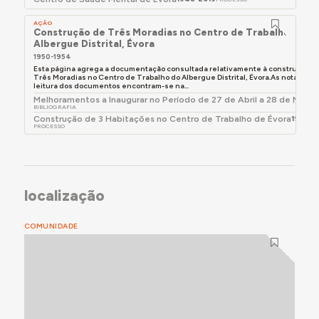
AÇÃO
Construção de Três Moradias no Centro de Trabalho do
Albergue Distrital, Évora
1950-1954
Esta página agrega a documentação consultada relativamente à construção d
Três Moradias no Centro de Trabalho do Albergue Distrital, Évora.As notas de
leitura dos documentos encontram-se na...
Melhoramentos a Inaugurar no Período de 27 de Abril a 28 de Maio 
BIBLIOGRAFIA
Construção de 3 Habitações no Centro de Trabalho de Évora
1950-1
PROCESSO
localização
COMUNIDADE