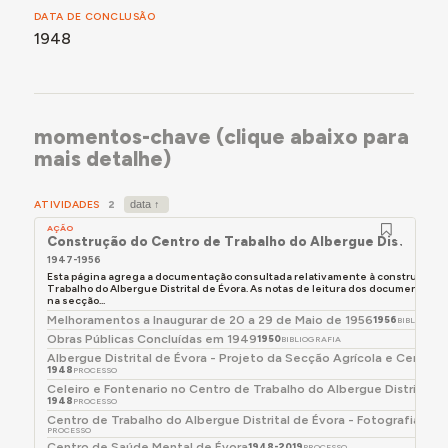
DATA DE CONCLUSÃO
1948
momentos-chave (clique abaixo para
mais detalhe)
ATIVIDADES
2
AÇÃO
Construção do Centro de Trabalho do Albergue Distrital d
1947-1956
Esta página agrega a documentação consultada relativamente à construção d
Trabalho do Albergue Distrital de Évora. As notas de leitura dos documentos 
na secção...
Melhoramentos a Inaugurar de 20 a 29 de Maio de 1956
1956
BIBLIOGRAF
Obras Públicas Concluídas em 1949
1950
BIBLIOGRAFIA
Albergue Distrital de Évora - Projeto da Secção Agrícola e Centro 
1948
PROCESSO
Celeiro e Fontenario no Centro de Trabalho do Albergue Distrital d
1948
PROCESSO
Centro de Trabalho do Albergue Distrital de Évora - Fotografias
194
PROCESSO
Centro de Saúde Mental de Évora
1948-2019
PROCESSO