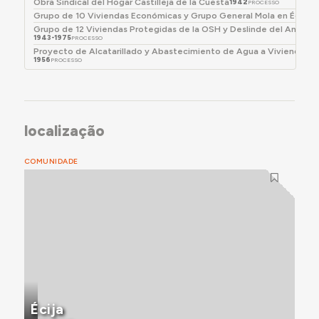
Obra Sindical del Hogar Castilleja de la Cuesta
1942
PROCESSO
Grupo de 10 Viviendas Económicas y Grupo General Mola en Écija
19
Grupo de 12 Viviendas Protegidas de la OSH y Deslinde del Antiguo
1943-1975
PROCESSO
Proyecto de Alcatarillado y Abastecimiento de Agua a Viviendas d
1956
PROCESSO
localização
COMUNIDADE
Écija