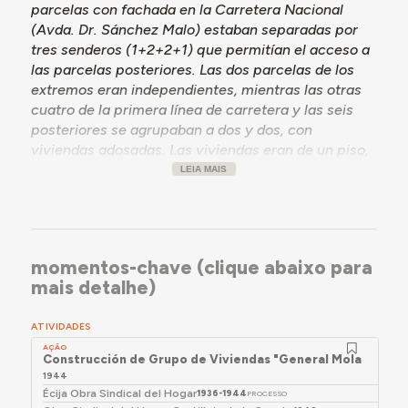
parcelas con fachada en la Carretera Nacional
(Avda. Dr. Sánchez Malo) estaban separadas por
tres senderos (1+2+2+1) que permitían el acceso a
las parcelas posteriores. Las dos parcelas de los
extremos eran independientes, mientras las otras
cuatro de la primera línea de carretera y las seis
posteriores se agrupaban a dos y dos, con
viviendas adosadas. Las viviendas eran de un piso,
con sala de estar/comedor y una pequeña cocina,
LEIA MAIS
tres dormitorios y aseo exterior, conectado a la
casa por un porche.
momentos-chave (clique abaixo para
mais detalhe)
ATIVIDADES
AÇÃO
Construcción de Grupo de Viviendas "General Mola" en Éci
1944
Écija Obra Sindical del Hogar
1936-1944
PROCESSO