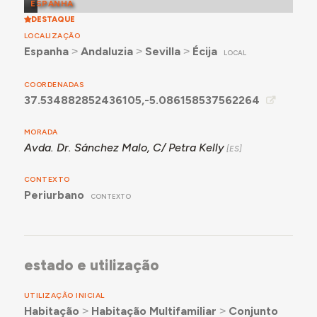
ESPANHA
DESTAQUE
LOCALIZAÇÃO
Espanha
˃
Andaluzia
˃
Sevilla
˃
Écija
LOCAL
COORDENADAS
37.534882852436105,-5.086158537562264
MORADA
Avda. Dr. Sánchez Malo, C/ Petra Kelly
CONTEXTO
Periurbano
CONTEXTO
estado e utilização
UTILIZAÇÃO INICIAL
Habitação
˃
Habitação Multifamiliar
˃
Conjunto