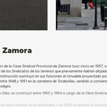
l, Zamora
cio de la Casa Sindical Provincial de Zamora tuvo inicio en 1957, c
 de los Sindicatos de los terrenos que previamente habían alojado
onstrucción sustituyó en sus funciones al inmueble proyectado po
tre 1948 y 1951 en la carretera de Tordesillas, vendido a comienz
olegio.
la Olea, se construyó entre 1960 y 1964 a cargo de la Obra Sindic
as para mejorar su accesibilidad, y en 2023 se aprobó la licenci