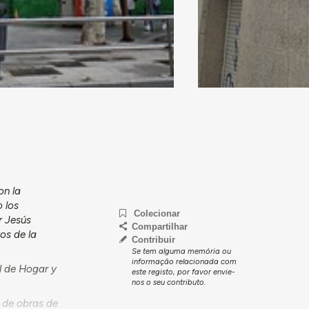
on la
 los
Colecionar
r Jesús
Compartilhar
os de la
Contribuir
Se tem alguma memória ou
informação relacionada com
al de Hogar y
este registo, por favor envie-
nos o seu contributo.
a de obras de