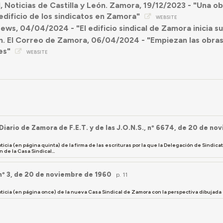
l, Noticias de Castilla y León. Zamora, 19/12/2023 - "Una o
 edificio de los sindicatos en Zamora"
WEBSITE
ws, 04/04/2024 - "El edificio sindical de Zamora inicia su 
n. El Correo de Zamora, 06/04/2024 - "Empiezan las obras 
es"
WEBSITE
Diario de Zamora de F.E.T. y de las J.O.N.S., nº 6674, de 20 de n
icia (en página quinta) de la firma de las escrituras por la que la Delegación de Sindic
 de la Casa Sindical...
nº 3, de 20 de noviembre de 1960
p. 11
ticia (en página once) de la nueva Casa Sindical de Zamora con la perspectiva dibujada 