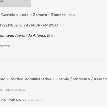
˃
Castela e Leão
˃
Zamora
˃
Zamora
LOCAL
332211632,-5.742668676512907
lemania / Avenida Alfonso IX
ONTEXTO
ção
˃
Político-administrativa
˃
Grémio / Sindicato / Associ
do
ESTADO DA OBRA
o de Trabajo
ORGANIZAÇÃO