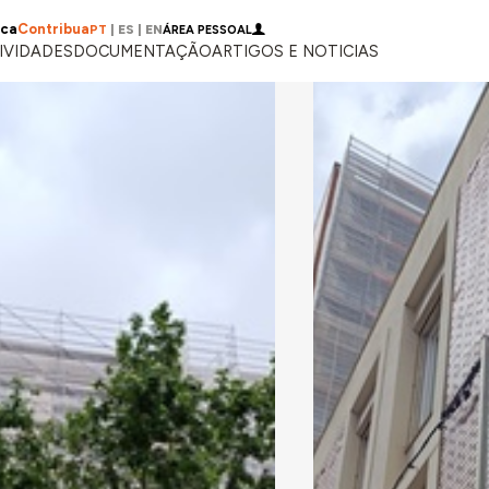
ica
Contribua
PT
|
ES
|
EN
ÁREA PESSOAL
IVIDADES
DOCUMENTAÇÃO
ARTIGOS E NOTICIAS