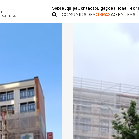
Sobre
Equipa
Contacto
Ligações
Ficha Técn
a em
COMUNIDADES
OBRAS
AGENTES
AT
 1939-1985