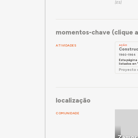
momentos-chave (clique a
ATIVIDADES
AÇÃO
Construc
1960-1964
Esta página 
listados en
Proyecto d
localização
COMUNIDADE
Zamor