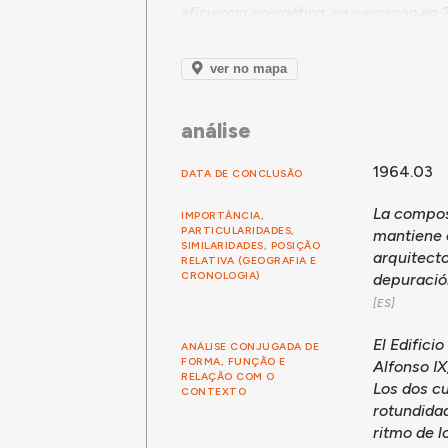
eficiencia energética, en ejecución en 
ver no mapa
análise
1964.03
DATA DE CONCLUSÃO
La composi
IMPORTÂNCIA,
PARTICULARIDADES,
mantiene c
SIMILARIDADES, POSIÇÃO
arquitecto
RELATIVA (GEOGRAFIA E
CRONOLOGIA)
depuració
El Edifici
ANÁLISE CONJUGADA DE
FORMA, FUNÇÃO E
Alfonso IX
RELAÇÃO COM O
Los dos cu
CONTEXTO
rotundidad
ritmo de l