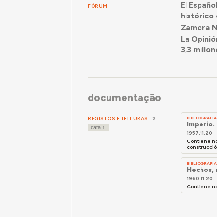
El Españo
FÓRUM
histórico
Zamora Ne
La Opinió
3,3 millon
documentação
REGISTOS E LEITURAS
2
BIBLIOGRAFIA
Imperio. 
1957.11.20
Contiene not
construcción
BIBLIOGRAFIA
Hechos, 
1960.11.20
Contiene no