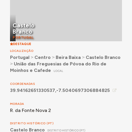
Castelo
Branco
PORTUGAL
DESTAQUE
LOCALIZAÇÃO
Portugal
˃
Centro
˃
Beira Baixa
˃
Castelo Branco
˃
União das Freguesias de Póvoa do Rio de
Moinhos e Cafede
LOCAL
COORDENADAS
39.94162651330537,-7.5040697306884825
MORADA
R. da Fonte Nova 2
DISTRITO HISTÓRICO (PT)
Castelo Branco
DISTRITO HISTÓRICO (PT)