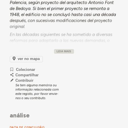
Palencia, según proyecto del arquitecto Antonio Font
de Bedoya. Si bien el primer proyecto se remonta a
1948, el edificio no se concluyó hasta casi una década
después, con sucesivas modificaciones del proyecto
original.
En las décadas siguientes se ha sometido a diversas
reformas para adaptarlo a las nuevas demandas, o
para mejorar las condiciones del patrimonio artístico
LEIA MAIS
que contiene, como la intervención desarrollada en el
año 2007 en el bajorrelieve alegórico de la sanidad que
ver no mapa
corona el edificio, obra del escultor Mariano Timón. En
Colecionar
la actualidad (2024)mantiene su función original como
Compartilhar
equipamiento institucional vinculado a la sanidad,
Contribuir
acogiendo la sede del Servicio Territorial de Sanidad y
Se tem alguma memória ou
Bienestar Social de la Junta de Castilla y León en
informação relacionada com
este registo, por favor envie-
Palencia.
nos o seu contributo.
análise
DATA DE CONCLUSÃO