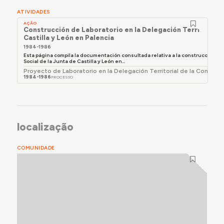
remata el conjunto y denota la integración de las
ATIVIDADES
artes, el edificio destaca por sus dimensiones y
estilo, característico de la arquitectura institucional
AÇÃO
Construcción de Laboratorio en la Delegación Territorial d
de las primeras décadas de la dictadura franquista.
Castilla y León en Palencia
1984-1986
Esta página compila la documentación consultada relativa a la construcción del 
Social de la Junta de Castilla y León en...
Proyecto de Laboratorio en la Delegación Territorial de la Conserjer
1984-1986
PROCESSO
localização
COMUNIDADE