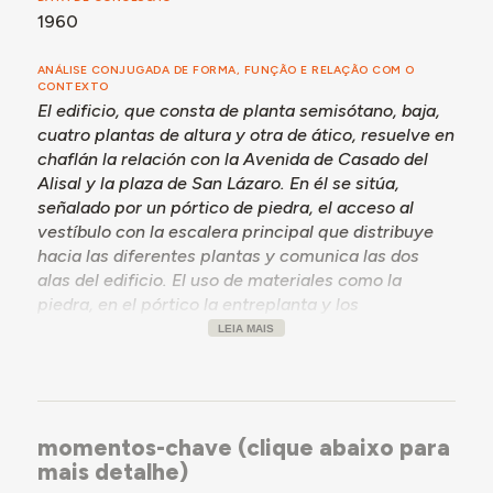
1960
ANÁLISE CONJUGADA DE FORMA, FUNÇÃO E RELAÇÃO COM O
CONTEXTO
El edificio, que consta de planta semisótano, baja,
cuatro plantas de altura y otra de ático, resuelve en
chaflán la relación con la Avenida de Casado del
Alisal y la plaza de San Lázaro. En él se sitúa,
señalado por un pórtico de piedra, el acceso al
vestíbulo con la escalera principal que distribuye
hacia las diferentes plantas y comunica las dos
alas del edificio. El uso de materiales como la
piedra, en el pórtico la entreplanta y los
recercados, y el ladrillo caravista, que se alterna
LEIA MAIS
con paños de revoco, establece una lectura del
edificio con un basamento de piedra sobre el que
alzan el cuerpo principal, con entrantes y salientes
que dotan de variabilidad y ritmo a una la
momentos-chave (clique abaixo para
composición de huecos más rígida. Además de la
mais detalhe)
pieza escultórica de coronación en el chaflán