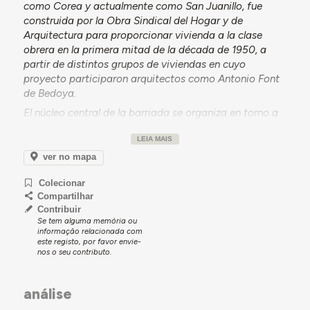
como Corea y actualmente como San Juanillo, fue
construida por la Obra Sindical del Hogar y de
Arquitectura para proporcionar vivienda a la clase
obrera en la primera mitad de la década de 1950, a
partir de distintos grupos de viviendas en cuyo
proyecto participaron arquitectos como Antonio Font
de Bedoya.
El núcleo central de la barriada se organiza en torno a
la plaza de San Juanillo, donde dos bloques
LEIA MAIS
longitudinales cierran sus extremos longitudinales.
Estos bloques, de tres plantas, crean un soportal
ver no mapa
continuo al dedicar la planta baja porticada a locales
Colecionar
comerciales. Tras ellos se sitúan seis filas de viviendas
Compartilhar
unifamiliares adosadas de dos plantas con un pequeño
Contribuir
patio de acceso y otro posterior de mayores
Se tem alguma memória ou
dimensiones. En 2005 esta zona fue declarada como
informação relacionada com
este registo, por favor envie-
Área de Rehabilitación por la Junta de Castilla y León
nos o seu contributo.
tras la solicitud del Ayuntamiento de Palencia.
Los grupos 205 y 206 fueron construidos por la
análise
Delegación Nacional de Sindicatos y acogidos al Plan
Sindical de la Vivienda Francisco Franco de 1954,