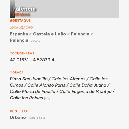
mediante intervenciones de carácter más puntual y
Palência
correspondientes a intervenciones de iniciativa privada
ESPANHA
o cooperativas.
DESTAQUE
LOCALIZAÇÃO
Espanha
˃
Castela e Leão
˃
Palencia
˃
Palencia
LOCAL
COORDENADAS
42.01631, -4.52839,4
MORADA
Plaza San Juanillo / Cale los Álamos / Calle los
Olmos / Calle Alonso París / Calle Doña Juana /
Calle María de Padilla / Calle Eugenia de Montijo /
Calle los Robles
CONTEXTO
Urbano
CONTEXTO