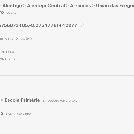
˃
Alentejo
˃
Alentejo Central
˃
Arraiolos
˃
União das Fregu
ro
LOCAL
5756873405,-8.07547761440277
TRITO HISTÓRICO (PT)
ONTEXTO
ONTEXTO
˃
Escola Primária
TIPOLOGIA FUNCIONAL
do
ESTADO DA OBRA