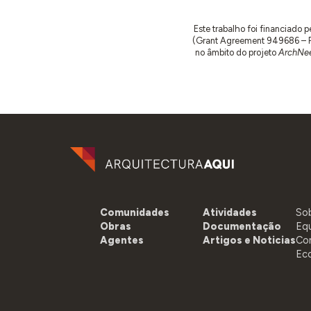
Este trabalho foi financiado
(Grant Agreement 949686 – ReA
no âmbito do projeto
ArchNee
Comunidades
Atividades
So
Obras
Documentação
Eq
Agentes
Artigos e Noticias
Co
Ec