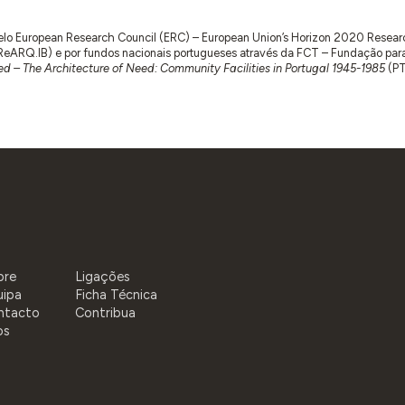
 pelo European Research Council (ERC) – European Union’s Horizon 2020 Rese
RQ.IB) e por fundos nacionais portugueses através da FCT – Fundação para a 
d – The Architecture of Need: Community Facilities in Portugal 1945-1985
(P
bre
Ligações
uipa
Ficha Técnica
ntacto
Contribua
os