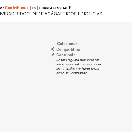
ica
Contribua
PT
|
ES
|
EN
ÁREA PESSOAL
IVIDADES
DOCUMENTAÇÃO
ARTIGOS E NOTICIAS
Colecionar
Compartilhar
Contribuir
Se tem alguma memória ou
informação relacionada com
este registo, por favor envie-
nos o seu contributo.