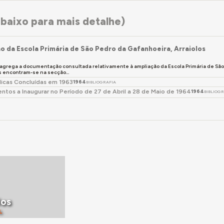
baixo para mais detalhe)
o da Escola Primária de São Pedro da Gafanhoeira, Arraiolos
 agrega a documentação consultada relativamente à ampliação da Escola Primária de São 
encontram-se na secção...
licas Concluídas em 1963
1964
BIBLIOGRAFIA
ntos a Inaugurar no Período de 27 de Abril a 28 de Maio de 1964
1964
BIBLIOG
los
L