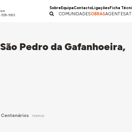
Sobre
Equipa
Contacto
Ligações
Ficha Técn
a em
COMUNIDADES
OBRAS
AGENTES
AT
 1939-1985
 São Pedro da Gafanhoeira,
 Centenários
TERMOS