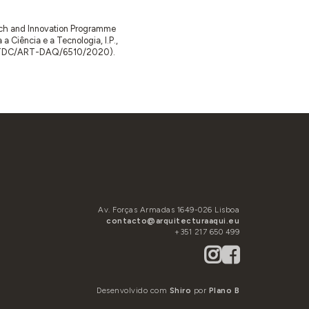
arch and Innovation Programme
Ciência e a Tecnologia, I.P.,
TDC/ART-DAQ/6510/2020).
Av. Forças Armadas 1649-026 Lisboa
contacto@arquitecturaaqui.eu
+351 217 650 499
Desenvolvido com
Shiro
por
Plano B