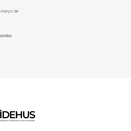
e março de
aiolos
.