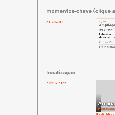
momentos-chave (clique a
ATIVIDADES
AÇÃO
Ampliaçã
1963-1964
Esta página
documentos 
Obras Púb
Melhorame
localização
COMUNIDADE
Arraio
PORTUGA
DESTAQUE