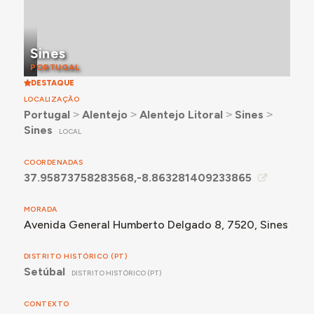
Sines
PORTUGAL
DESTAQUE
LOCALIZAÇÃO
Portugal
˃
Alentejo
˃
Alentejo Litoral
˃
Sines
˃
Sines
LOCAL
COORDENADAS
37.95873758283568,-8.863281409233865
MORADA
Avenida General Humberto Delgado 8, 7520, Sines
DISTRITO HISTÓRICO (PT)
Setúbal
DISTRITO HISTÓRICO (PT)
CONTEXTO