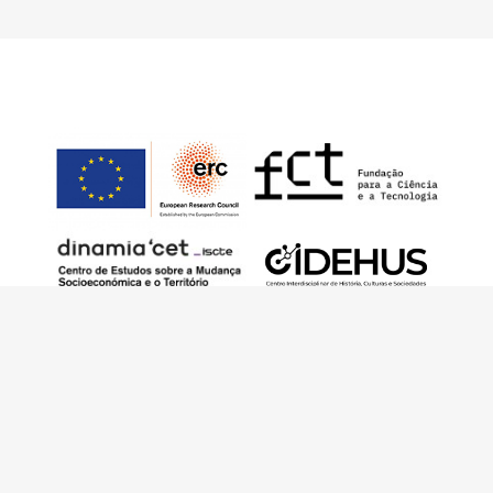
Este trabalho foi financiado pelo European
Research Council (ERC) – European Union’s
Horizon 2020 Research and Innovation
Programme (Grant Agreement 949686 –
ReARQ.IB) e por fundos nacionais portugueses
através da FCT – Fundação para a Ciência e a
Tecnologia, I.P., no âmbito do projeto
ArchNeed – The Architecture of Need: