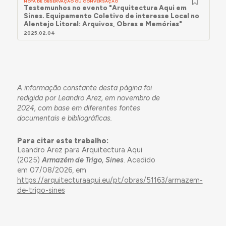
NOTA DE OBSERVAÇÃO OU CONVERSAÇÃO
Testemunhos no evento "Arquitectura Aqui em
Sines. Equipamento Coletivo de interesse Local no
Alentejo Litoral: Arquivos, Obras e Memórias"
2025.02.04
A informação constante desta página foi
redigida por Leandro Arez, em novembro de
2024, com base em diferentes fontes
documentais e bibliográficas.
Para citar este trabalho:
Leandro Arez para Arquitectura Aqui
(2025)
Armazém de Trigo, Sines
. Acedido
em 07/08/2026, em
https://arquitecturaaqui.eu/pt/obras/51163/armazem-
de-trigo-sines