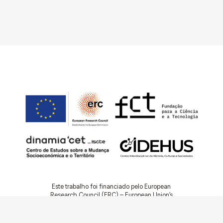
Este trabalho foi financiado pelo European
Research Council (ERC) – European Union’s
Horizon 2020 Research and Innovation
Programme (Grant Agreement 949686 –
ReARQ.IB) e por fundos nacionais portugueses