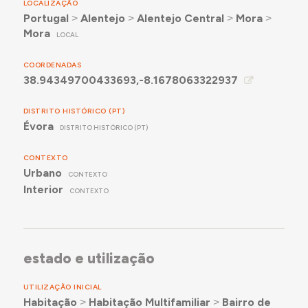
LOCALIZAÇÃO
Portugal
˃
Alentejo
˃
Alentejo Central
˃
Mora
˃
Mora
LOCAL
COORDENADAS
38.94349700433693,-8.1678063322937
DISTRITO HISTÓRICO (PT)
Évora
DISTRITO HISTÓRICO (PT)
CONTEXTO
Urbano
CONTEXTO
Interior
CONTEXTO
estado e utilização
UTILIZAÇÃO INICIAL
Habitação
˃
Habitação Multifamiliar
˃
Bairro de