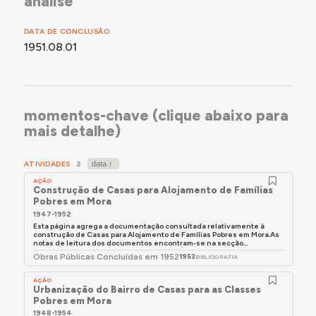
análise
DATA DE CONCLUSÃO
1951.08.01
momentos-chave (clique abaixo para
mais detalhe)
ATIVIDADES
2
AÇÃO
Construção de Casas para Alojamento de Famílias
Pobres em Mora
1947-1952
Esta página agrega a documentação consultada relativamente à
construção de Casas para Alojamento de Famílias Pobres em Mora.As
notas de leitura dos documentos encontram-se na secção...
Obras Públicas Concluídas em 1952
1953
BIBLIOGRAFIA
AÇÃO
Urbanização do Bairro de Casas para as Classes
Pobres em Mora
1948-1954