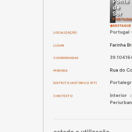
Ponte
de
Sor
PORTUGA
DESTAQUE
Portugal
LOCALIZAÇÃO
Farinha B
LUGAR
39.10416
COORDENADAS
Rua do C
MORADA
Portaleg
DISTRITO HISTÓRICO (PT)
Interior
CONTEXTO
C
Periurba
estado e utilização