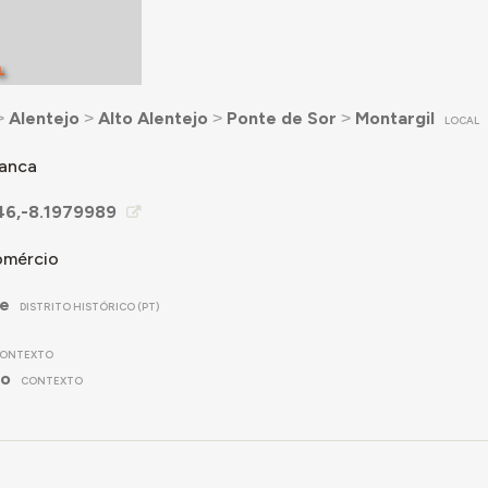
L
˃
Alentejo
˃
Alto Alentejo
˃
Ponte de Sor
˃
Montargil
LOCAL
ranca
46,-8.1979989
omércio
re
DISTRITO HISTÓRICO (PT)
ONTEXTO
no
CONTEXTO