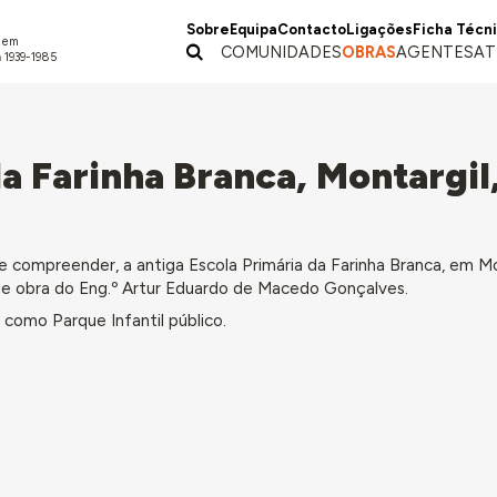
Sobre
Equipa
Contacto
Ligações
Ficha Técn
a em
COMUNIDADES
OBRAS
AGENTES
AT
 1939-1985
da Farinha Branca, Montargil
ompreender, a antiga Escola Primária da Farinha Branca, em Mon
 de obra do Eng.º Artur Eduardo de Macedo Gonçalves.
como Parque Infantil público.