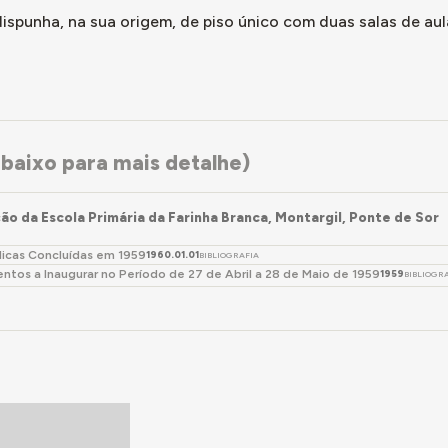
ispunha, na sua origem, de piso único com duas salas de aul
baixo para mais detalhe)
ão da Escola Primária da Farinha Branca, Montargil, Ponte de Sor
licas Concluídas em 1959
1960.01.01
BIBLIOGRAFIA
tos a Inaugurar no Período de 27 de Abril a 28 de Maio de 1959
1959
BIBLIOGR