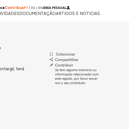
ica
Contribua
PT
|
ES
|
EN
ÁREA PESSOAL
IVIDADES
DOCUMENTAÇÃO
ARTIGOS E NOTICIAS
,
Colecionar
Compartilhar
Contribuir
targil, terá
Se tem alguma memória ou
informação relacionada com
este registo, por favor envie-
nos o seu contributo.