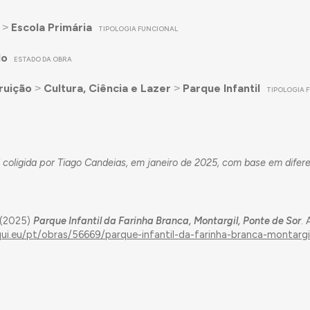
˃
Escola Primária
TIPOLOGIA FUNCIONAL
do
ESTADO DA OBRA
ruição
˃
Cultura, Ciência e Lazer
˃
Parque Infantil
TIPOLOGIA 
 coligida por Tiago Candeias, em janeiro de 2025, com base em difer
 (2025)
Parque Infantil da Farinha Branca, Montargil, Ponte de Sor
.
qui.eu/pt/obras/56669/parque-infantil-da-farinha-branca-montarg