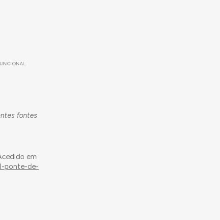
FUNCIONAL
entes fontes
 Acedido em
il-ponte-de-