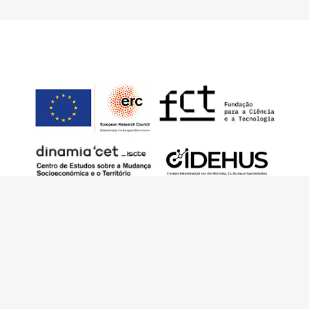
Este trabalho foi financiado pelo European
Research Council (ERC) – European Union’s
Horizon 2020 Research and Innovation
Programme (Grant Agreement 949686 –
ReARQ.IB) e por fundos nacionais portugueses
através da FCT – Fundação para a Ciência e a
Tecnologia, I.P., no âmbito do projeto
ArchNeed – The Architecture of Need: