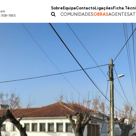
Sobre
Equipa
Contacto
Ligações
Ficha Técn
a em
COMUNIDADES
OBRAS
AGENTES
AT
 1939-1985