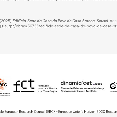
 (2025)
Edifício-Sede da Casa do Povo de Casa Branca, Sousel
. Ac
aqui.eu/pt/obras/56753/edificio-sede-da-casa-do-povo-de-casa-br
 pelo European Research Council (ERC) – European Union’s Horizon 2020 Rese
RQ.IB) e por fundos nacionais portugueses através da FCT – Fundação para a 