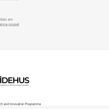
edido em
anca-sousel
arch and Innovation Programme
Ciência e a Tecnologia, I.P.,