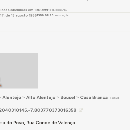
licas Concluídas em 1960
1961
BIBLIOGRAFIA
217, de 13 agosto 1956
1956.08.30
LEGISLAÇÃO
L
˃
Alentejo
˃
Alto Alentejo
˃
Sousel
˃
Casa Branca
LOCAL
2040310145,-7.803770373016358
sa do Povo, Rua Conde de Valença