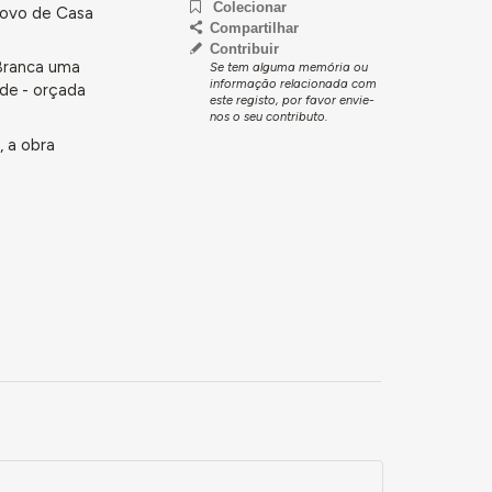
Colecionar
Povo de Casa
Compartilhar
Contribuir
Branca uma
Se tem alguma memória ou
informação relacionada com
de - orçada
este registo, por favor envie-
nos o seu contributo.
 a obra