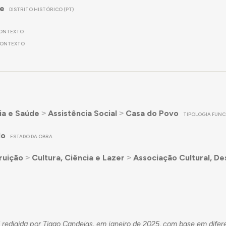
re
DISTRITO HISTÓRICO (PT)
ONTEXTO
ONTEXTO
ia e Saúde
˃
Assistência Social
˃
Casa do Povo
TIPOLOGIA FUNC
do
ESTADO DA OBRA
ruição
˃
Cultura, Ciência e Lazer
˃
Associação Cultural, De
 redigida por Tiago Candeias, em janeiro de 2025, com base em difer