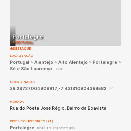
Portalegre
PORTUGAL
DESTAQUE
LOCALIZAÇÃO
Portugal
˃
Alentejo
˃
Alto Alentejo
˃
Portalegre
˃
Sé e São Lourenço
LOCAL
COORDENADAS
39.28727004808917,-7.431310804368582
MORADA
Rua do Poeta José Régio, Bairro da Boavista
DISTRITO HISTÓRICO (PT)
Portalegre
DISTRITO HISTÓRICO (PT)