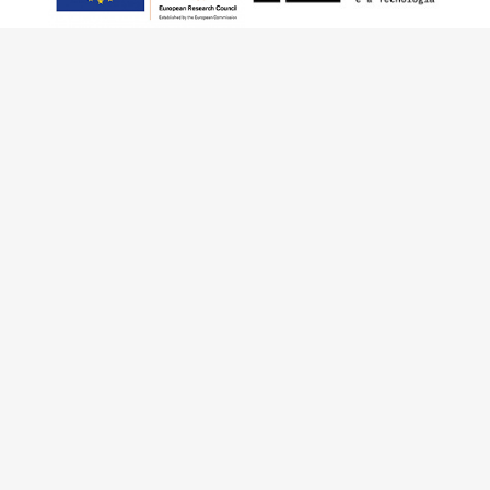
Este trabalho foi financiado pelo European
Research Council (ERC) – European Union’s
Horizon 2020 Research and Innovation
Programme (Grant Agreement 949686 –
ReARQ.IB) e por fundos nacionais portugueses
através da FCT – Fundação para a Ciência e a
Tecnologia, I.P., no âmbito do projeto
ArchNeed – The Architecture of Need:
Community Facilities in Portugal 1945-1985
(PTDC/ART-DAQ/6510/2020).