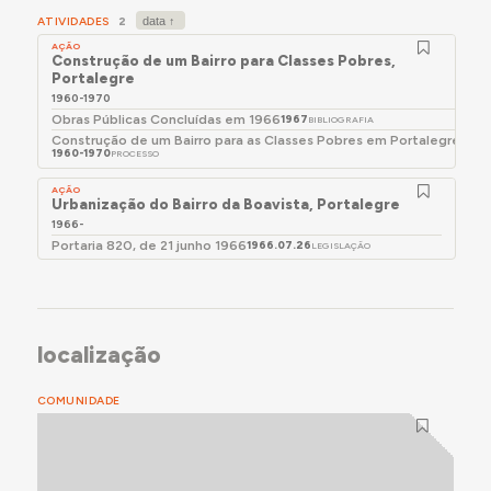
construção dos 6 fogos em falta, a obra nunca chegou
ATIVIDADES
2
a avançar por falta de recursos financeiros da Câmara
AÇÃO
Construção de um Bairro para Classes Pobres,
Municipal de Portalegre.
Portalegre
1960-1970
Obras Públicas Concluídas em 1966
1967
BIBLIOGRAFIA
Construção de um Bairro para as Classes Pobres em Portalegre
1960-1970
PROCESSO
AÇÃO
Urbanização do Bairro da Boavista, Portalegre
1966-
Portaria 820, de 21 junho 1966
1966.07.26
LEGISLAÇÃO
localização
COMUNIDADE