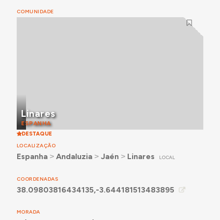
COMUNIDADE
Linares
ESPANHA
DESTAQUE
LOCALIZAÇÃO
Espanha
˃
Andaluzia
˃
Jaén
˃
Linares
LOCAL
COORDENADAS
38.09803816434135,-3.644181513483895
MORADA