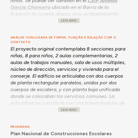
niños. Se puede ver también en el
CEIP Alfonso
García Chamorro
ubicado en el Barrio de la
Estación de Linares-Baeza, muy probablemente
contemporáneo del centro de la Zarzuela.
LEIA MAIS
ANÁLISE CONJUGADA DE FORMA, FUNÇÃO E RELAÇÃO COM O
CONTEXTO
El proyecto original contemplaba 8 secciones para
niñas, 8 para niños, 2 aulas complementarias, 2
aulas de trabajos manuales, sala de usos múltiples,
núcleo de dirección, servicios y vivienda para el
conserje. El edificio se articulaba con dos cuerpos
de planta rectangular paralelos, unidos por dos
cuerpos de escalera, y con planta baja unificada
donde se colocaban los servicios comunes. La
estructura se constituía con una trama modular de
3 x 3 metros, lo que permite una mayor tipificación
LEIA MAIS
de elementos constructivos. El Colegio tenía dos
entradas, para niños y para niñas, que usaban su
PROGRAMA
respectivo cuerpo de escalera y tan solo se
Plan Nacional de Construcciones Escolares
encontraban en el comedor/sala de usos múltiples.