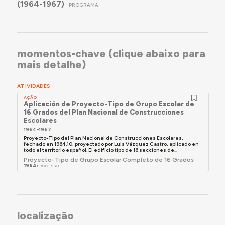
(1964-1967)
PROGRAMA
Las aulas se encontraban en las plantas superiores
y, en Linares, el módulo de entrada tiene la planta
baja vacía para creación de una galería de acceso.
La vivienda del conserje se encuentra a la derecha
momentos-chave (clique abaixo para
del edificio escolar.
mais detalhe)
ATIVIDADES
AÇÃO
Aplicación de Proyecto-Tipo de Grupo Escolar de
16 Grados del Plan Nacional de Construcciones
Escolares
1964-1967
Proyecto-Tipo del Plan Nacional de Construcciones Escolares,
fechado en 1964.10, proyectado por Luis Vázquez Castro, aplicado en
todo el territorio español. El edificio tipo de 16 secciones de...
Proyecto-Tipo de Grupo Escolar Completo de 16 Grados
1964
PROCESSO
localização