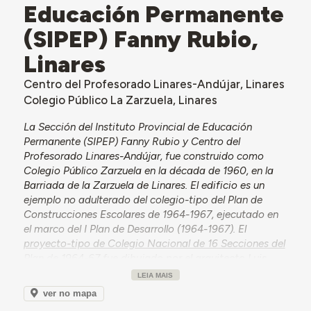
Educación Permanente
(SIPEP) Fanny Rubio,
Linares
Centro del Profesorado Linares-Andújar, Linares
Colegio Público La Zarzuela, Linares
La Sección del Instituto Provincial de Educación
Permanente (SIPEP) Fanny Rubio y Centro del
Profesorado Linares-Andújar, fue construido como
Colegio Público Zarzuela en la década de 1960, en la
Barriada de la Zarzuela de Linares. El edificio es un
ejemplo no adulterado del colegio-tipo del Plan de
Construcciones Escolares de 1964-1967, ejecutado en
el marco del I Plan de Desarrollo (1964-1967). El
proyecto-tipo de Colegio Nacional de 16 Secciones del
Plan de 1964-67
fue dibujado por el arquitecto Luis
Vázquez de Castro y era adaptado a cada ubicación
LEIA MAIS
por un arquitecto local.
ver no mapa