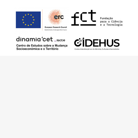
Este trabalho foi financiado pelo European
Research Council (ERC) – European Union’s
Horizon 2020 Research and Innovation
Programme (Grant Agreement 949686 –
ReARQ.IB) e por fundos nacionais portugueses
através da FCT – Fundação para a Ciência e a
Tecnologia, I.P., no âmbito do projeto
ArchNeed – The Architecture of Need:
Community Facilities in Portugal 1945-1985
(PTDC/ART-DAQ/6510/2020).