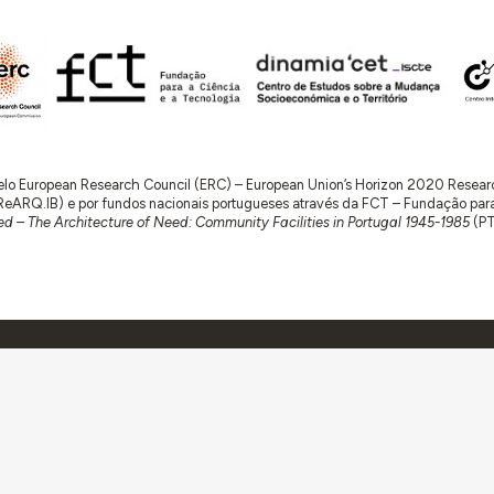
 pelo European Research Council (ERC) – European Union’s Horizon 2020 Rese
RQ.IB) e por fundos nacionais portugueses através da FCT – Fundação para a 
d – The Architecture of Need: Community Facilities in Portugal 1945-1985
(P
bre
Ligações