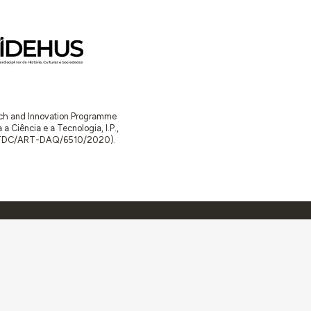
arch and Innovation Programme
Ciência e a Tecnologia, I.P.,
TDC/ART-DAQ/6510/2020).
Av. Forças Armadas 1649-026 Lisboa
contacto@arquitecturaaqui.eu