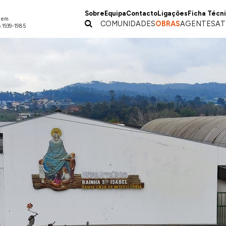
Sobre
Equipa
Contacto
Ligações
Ficha Técn
a em
COMUNIDADES
OBRAS
AGENTES
AT
 1939-1985