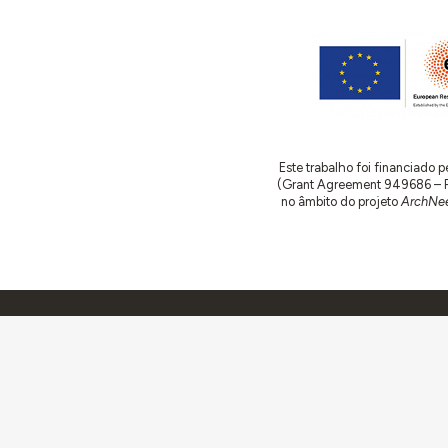
Este trabalho foi financiado
(Grant Agreement 949686 – ReA
no âmbito do projeto
ArchNee
Comunidades
Atividades
So