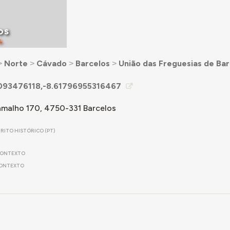
os
L
˃
Norte
˃
Cávado
˃
Barcelos
˃
União das Freguesias de Barc
093476118,-8.61796955316467
amalho 170, 4750-331 Barcelos
TRITO HISTÓRICO (PT)
ONTEXTO
ONTEXTO