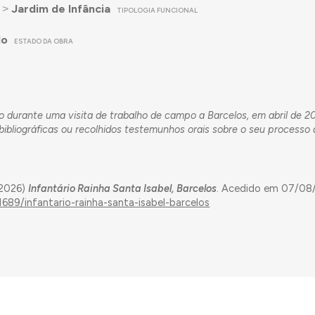
˃
Jardim de Infância
TIPOLOGIA FUNCIONAL
do
ESTADO DA OBRA
ado durante uma visita de trabalho de campo a Barcelos, em abril de 
ibliográficas ou recolhidos testemunhos orais sobre o seu processo
(2026)
Infantário Rainha Santa Isabel, Barcelos
. Acedido em 07/08
1689/infantario-rainha-santa-isabel-barcelos