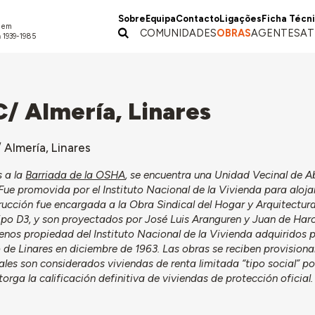
Sobre
Equipa
Contacto
Ligações
Ficha Técn
a em
COMUNIDADES
OBRAS
AGENTES
AT
 1939-1985
C/ Almería, Linares
 Almería, Linares
s a la
Barriada de la OSHA
, se encuentra una Unidad Vecinal de A
Fue promovida por el Instituto Nacional de la Vivienda para alojar
rucción fue encargada a la Obra Sindical del Hogar y Arquitectur
tipo D3, y son proyectados por José Luis Aranguren y Juan de Haro
renos propiedad del Instituto Nacional de la Vivienda adquiridos 
 de Linares en diciembre de 1963. Las obras se reciben provision
les son considerados viviendas de renta limitada “tipo social” po
torga la calificación definitiva de viviendas de protección oficial