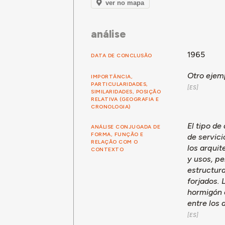
ver no mapa
análise
1965
DATA DE CONCLUSÃO
Otro ejem
IMPORTÂNCIA,
PARTICULARIDADES,
SIMILARIDADES, POSIÇÃO
RELATIVA (GEOGRAFIA E
CRONOLOGIA)
El tipo de
ANÁLISE CONJUGADA DE
FORMA, FUNÇÃO E
de servici
RELAÇÃO COM O
los arquit
CONTEXTO
y usos, pe
estructura
forjados. 
hormigón c
entre los