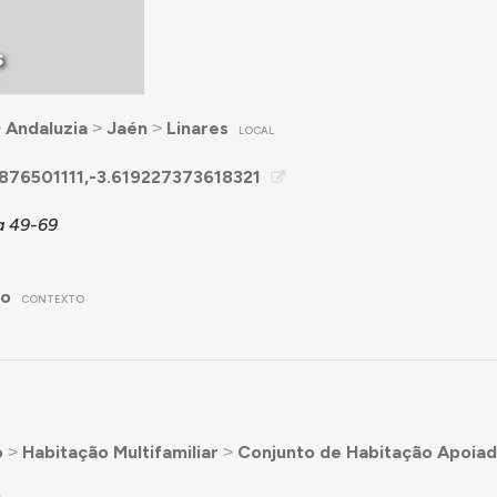
s
˃
Andaluzia
˃
Jaén
˃
Linares
LOCAL
876501111,-3.619227373618321
a 49-69
no
CONTEXTO
o
˃
Habitação Multifamiliar
˃
Conjunto de Habitação Apoia