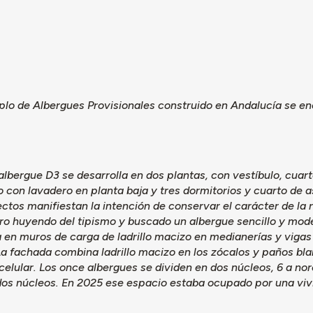
plo de Albergues Provisionales construido en Andalucía se e
 albergue D3 se desarrolla en dos plantas, con vestíbulo, cua
o con lavadero en planta baja y tres dormitorios y cuarto de a
ectos manifiestan la intención de conservar el carácter de la
ro huyendo del tipismo y buscado un albergue sencillo y mode
 en muros de carga de ladrillo macizo en medianerías y vigas 
La fachada combina ladrillo macizo en los zócalos y paños bl
elular. Los once albergues se dividen en dos núcleos, 6 a no
 dos núcleos. En 2025 ese espacio estaba ocupado por una vi