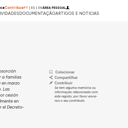
ica
Contribua
PT
|
ES
|
EN
ÁREA PESSOAL
IVIDADES
DOCUMENTAÇÃO
ARTIGOS E NOTICIAS
bsorción
Colecionar
 a familias
Compartilhar
a en marzo
Contribuir
Se tem alguma memória ou
. Las
informação relacionada com
por cesión
este registo, por favor envie-
nos o seu contributo.
almente en
r el Decreto-
.