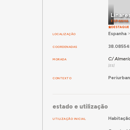
Linare
ESPANHA
DESTAQUE
Espanha
LOCALIZAÇÃO
38.08554
COORDENADAS
C/ Almerí
MORADA
Periurba
CONTEXTO
estado e utilização
Habitaçã
UTILIZAÇÃO INICIAL