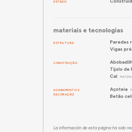
Construí
ESTADO
materiais e tecnologias
Paredes r
ESTRUTURA
Vigas pré
Abobadil
CONSTRUÇÃO
Tijolo de 
Cal
MATERI
Açoteia
ACABAMENTO E
DECORAÇÃO
Betão cel
La información de esta página ha sido 