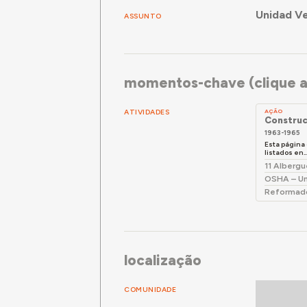
Unidad Ve
ASSUNTO
momentos-chave (clique a
ATIVIDADES
AÇÃO
Construc
1963-1965
Esta página
listados en..
11 Albergu
OSHA – Uni
Reformado
localização
COMUNIDADE