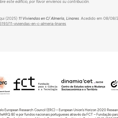
re este edifício, por favor envíenos su contribución.
qui (2025)
11 Viviendas en C/ Almería, Linares
. Acedido em 08/08/
193/11-viviendas-en-c-almeria-linares
 pelo European Research Council (ERC) – European Union’s Horizon 2020 Rese
RQ.IB) e por fundos nacionais portugueses através da FCT – Fundação para a 