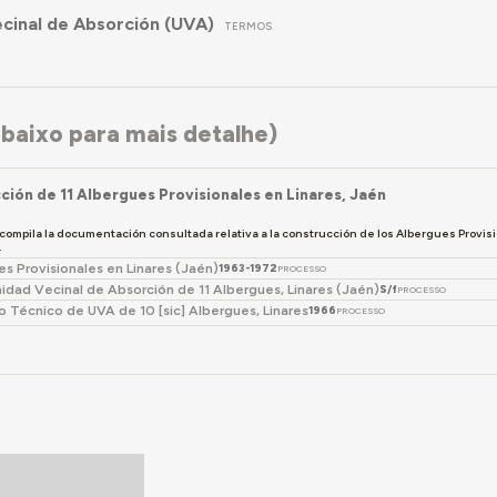
cinal de Absorción (UVA)
TERMOS
baixo para mais detalhe)
ción de 11 Albergues Provisionales en Linares, Jaén
 compila la documentación consultada relativa a la construcción de los Albergues Provisi
.
es Provisionales en Linares (Jaén)
1963-1972
PROCESSO
dad Vecinal de Absorción de 11 Albergues, Linares (Jaén)
S/f
PROCESSO
 Técnico de UVA de 10 [sic] Albergues, Linares
1966
PROCESSO