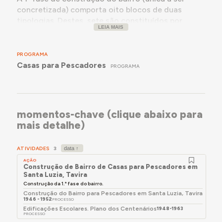
concretizada) comporta oito blocos de duas
tipologias. Destes, sete são constituídos por
LEIA MAIS
quatro moradias/cada e um de duas moradias
apenas.
PROGRAMA
Os dois blocos implantados mais a poente, que
Casas para Pescadores
definem o eixo viário de entrada no bairro, têm
PROGRAMA
orientação nascente/poente e os restantes têm
orientação norte/sul.
momentos-chave (clique abaixo para
mais detalhe)
ATIVIDADES
3
AÇÃO
Construção de Bairro de Casas para Pescadores em
Santa Luzia, Tavira
Construção da 1.ª fase do bairro.
Construção do Bairro para Pescadores em Santa Luzia, Tavira
1946 - 1952
PROCESSO
Edificações Escolares. Plano dos Centenários
1948-1963
PROCESSO