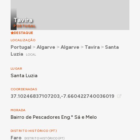
Tavira
PORTUGAL
DESTAQUE
LOCALIZAÇÃO
Portugal
˃
Algarve
˃
Algarve
˃
Tavira
˃
Santa
Luzia
LOCAL
LUGAR
Santa Luzia
COORDENADAS
37.10246837107203,-7.660422740036019
MORADA
Bairro de Pescadores Eng.º Sá e Melo
DISTRITO HISTÓRICO (PT)
Faro
DISTRITO HISTÓRICO (PT)