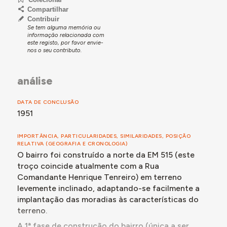
Tavira, presidida pelo capitão de fragata José Emílio
Compartilhar
Henriques de Brito, a adquirir a Z. F. Guerreiro e à
Contribuir
2
Se tem alguma memória ou
esposa, uma parcela de 20.510 m
de terreno da sua
informação relacionada com
propriedade "Quinta do Pinheiro" ou "Pinheirinho" pelo
este registo, por favor envie-
preço de 164.000$80 escudos, cujo pagamento será
nos o seu contributo.
suporto pela Junta.
Deste projeto apenas foi construída a 1ª fase (30
análise
moradias), uma das pracetas e a Casa dos Pescadores.
DATA DE CONCLUSÃO
1951
IMPORTÂNCIA, PARTICULARIDADES, SIMILARIDADES, POSIÇÃO
RELATIVA (GEOGRAFIA E CRONOLOGIA)
O bairro foi construído a norte da EM 515 (este
troço coincide atualmente com a Rua
Comandante Henrique Tenreiro) em terreno
levemente inclinado, adaptando-se facilmente a
implantação das moradias às características do
terreno.
A 1ª fase de construção do bairro (única a ser