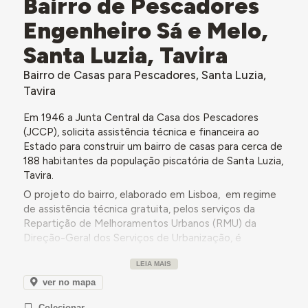
Bairro de Pescadores
Engenheiro Sá e Melo,
Santa Luzia, Tavira
Bairro de Casas para Pescadores, Santa Luzia,
Tavira
Em 1946 a Junta Central da Casa dos Pescadores
(JCCP), solicita assistência técnica e financeira ao
Estado para construir um bairro de casas para cerca de
188 habitantes da população piscatória de Santa Luzia,
Tavira.
O projeto do bairro, elaborado em Lisboa, em regime
de assistência técnica gratuita, pelos serviços da
Repartição de Melhoramentos Urbanos (RMU) da
Direção-Geral dos Serviços de Urbanização, é
composto por 68 moradias (a construir em duas fases
LEIA MAIS
distintas) e é dotado de duas pracetas, uma Casa dos
Pescadores e um parque infantil.
ver no mapa
Em 1948, a JCCP autoriza a Casa dos Pescadores de
Colecionar