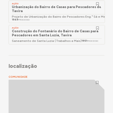
AÇÃO
Urbanização do Bairro de Casas para Pescadores de Santa 
Tavira
Projeto de Urbanização do Bairro de Pescadores Eng.º Sá e Melo (S
1949
PROCESSO
AÇÃO
Construção do Fontanário do Bairro de Casas para
Pescadores em Santa Luzia, Tavira
Saneamento de Santa Luzia (Trabalhos a Mais)
1951
PROCESSO
localização
COMUNIDADE