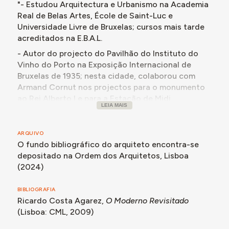
"- Estudou Arquitectura e Urbanismo na Academia
Real de Belas Artes, École de Saint-Luc e
Universidade Livre de Bruxelas; cursos mais tarde
acreditados na E.B.A.L.
- Autor do projecto do Pavilhão do Instituto do
Vinho do Porto na Exposição Internacional de
Bruxelas de 1935; nesta cidade, colaborou com
Armand Cornut nos projectos para o monumento
ao Rei Alberto I e para a Estação de Midi.
LEIA MAIS
- Oriundo de antiga família portuguesa
estabelecida em Belém do Pará, passou aí todo o
ARQUIVO
período da 2ª Guerra Mundial e lá se manteve até
O fundo bibliográfico do arquiteto encontra-se
1950; participou e venceu todos os prémios da
depositado na Ordem dos Arquitetos, Lisboa
Secção de Arquitectura do Salão de Belas Artes
(2024)
do Pará entre 1941 e 1946.
- Autor, em parceria com Meira Filho, dos
BIBLIOGRAFIA
projectos para o Estádio dos Covões, sede da
Ricardo Costa Agarez,
O Moderno Revisitado
Rádio Marajoara, auditório do Conservatório
(Lisboa: CML, 2009)
Carlos Gomes, entrada nobre do Museu Emílio