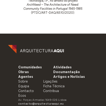
Tecnologia, I.P., no âmbito do projeto
ArchNeed – The Architecture of Need:
Community Facilities in Portugal 1945-1985
(PTDC/ART-DAQ/6510/2020).
Comunidades
Atividades
Obras
Documentação
Agentes
Artigos e Noticias
Sobre
Ligações
Equipa
Ficha Técnica
Contacto
Contribua
Ecos
Av. Forças Armadas 1649-026 Lisboa
contacto@arquitecturaaqui.eu