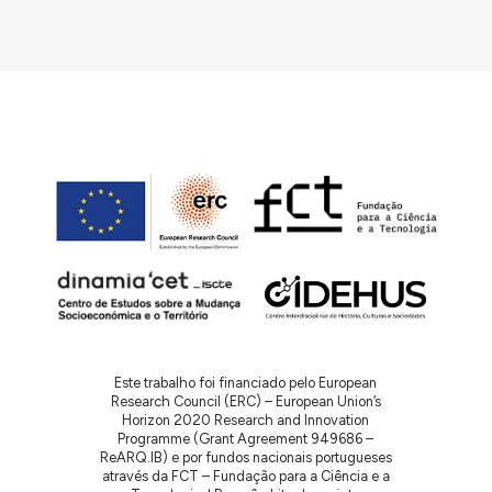
- Funcionário da Câmara Municipal de Lisboa –
Gabinete Técnico da Habitação entre 1977 e 1987,
data do seu falecimento."
in Ricardo Costa Agarez,
O Moderno Revisitado
(Lisboa: CML, 2009), p. 275-76.
Este trabalho foi financiado pelo European
Research Council (ERC) – European Union’s
Horizon 2020 Research and Innovation
Programme (Grant Agreement 949686 –
ReARQ.IB) e por fundos nacionais portugueses
através da FCT – Fundação para a Ciência e a