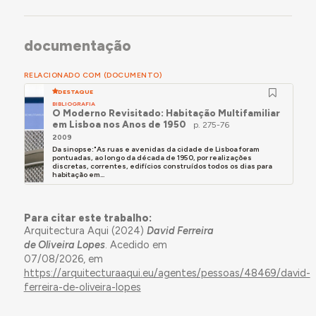
Goeldi, entre outros construídos em Belém do
Pará.
- Autor do arranjo urbano envolvente à estátua de
documentação
Pedro Teixeira, da autoria de António Duarte, em
Belém do Pará, projecto da década de 1940
RELACIONADO COM (DOCUMENTO)
apenas realizado em 1969-70.
DESTAQUE
- Partilhou, entre 1953 e 1959, escritório com Faria
BIBLIOGRAFIA
O Moderno Revisitado: Habitação Multifamiliar
da Costa, sendo desse período a autoria de
em Lisboa nos Anos de 1950
p. 275-76
numerosos projectos entre os quais o do edifício
2009
Da sinopse:"As ruas e avenidas da cidade de Lisboa foram
de habitação multifamiliar na R. Marquês de
pontuadas, ao longo da década de 1950, por realizações
Fronteira 171, Lisboa 1956, identificado neste
discretas, correntes, edifícios construídos todos os dias para
habitação em...
inquérito.
- Entre 1959 e 1971, a sociedade incluiria ainda
Para citar este trabalho:
Jorge Costa Maia e, a partir dessa data, José
Arquitectura Aqui (2024)
David Ferreira
João Faria da Costa; desta fase datam os
de Oliveira Lopes
. Acedido em
projectos do edifício-sede da Nogueiras
07/08/2026, em
Internacional (inaug. 1967) e do edifício do
https://arquitecturaaqui.eu/agentes/pessoas/48469/david-
restaurante “Galeto”, ambos na Av. República em
ferreira-de-oliveira-lopes
Lisboa.