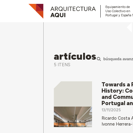
Equipamiento de
Uso Colectivo en
Portugal y España 
artículos
búsqueda avan
5 ITENS
Towards a P
History: Co
and Commu
Portugal a
13/11/2025
Ricardo Costa 
Ivonne Herrera