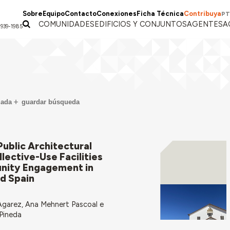
Sobre
Equipo
Contacto
Conexiones
Ficha Técnica
Contribuya
PT
COMUNIDADES
EDIFICIOS Y CONJUNTOS
AGENTES
A
1939-1985
zada
guardar búsqueda
ublic Architectural
llective-Use Facilities
nity Engagement in
nd Spain
Agarez, Ana Mehnert Pascoal e
-Pineda