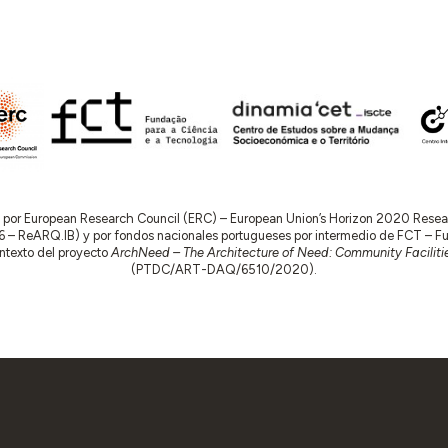
do por European Research Council (ERC) – European Union’s Horizon 2020 Res
 ReARQ.IB) y por fondos nacionales portugueses por intermedio de FCT – Fund
contexto del proyecto
ArchNeed – The Architecture of Need: Community Facilitie
(PTDC/ART-DAQ/6510/2020).