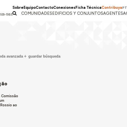
Sobre
Equipo
Contacto
Conexiones
Ficha Técnica
Contribuya
PT
COMUNIDADES
EDIFICIOS Y CONJUNTOS
AGENTES
A
1939-1985
eda avanzada
guardar búsqueda
ção
a Comissão
 um
 Rossio ao