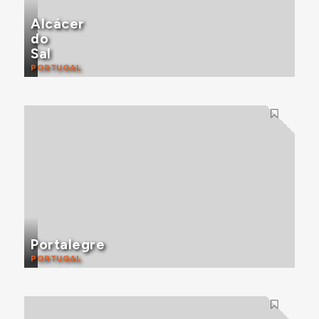
Alcácer
do
Sal
PORTUGAL
Portalegre
PORTUGAL