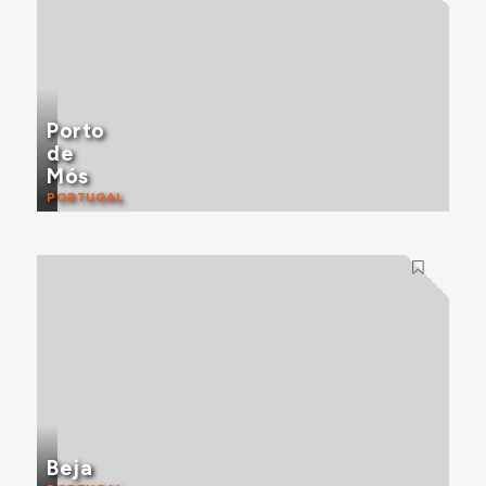
Porto
de
Mós
PORTUGAL
Beja