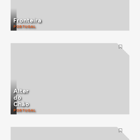
Fronteira
PORTUGAL
Alter
do
Chão
PORTUGAL