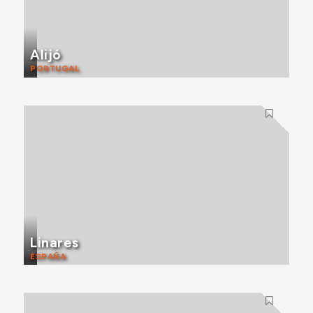
Alijó
PORTUGAL
Linares
ESPAÑA