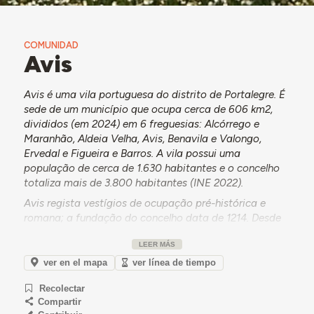
COMUNIDAD
Avis
Avis é uma vila portuguesa do distrito de Portalegre. É
sede de um município que ocupa cerca de 606 km2,
divididos (em 2024) em 6 freguesias: Alcórrego e
Maranhão, Aldeia Velha, Avis, Benavila e Valongo,
Ervedal e Figueira e Barros. A vila possui uma
população de cerca de 1.630 habitantes e o concelho
totaliza mais de 3.800 habitantes (INE 2022).
Avis regista vestígios de ocupação pré-histórica e
romana; a fundação do concelho data de 1214. Desde
então, a Ordem de Avis assumiu uma importância
LEER MÁS
relevante na história da vila, sobretudo pelo papel que
desempenhou junto da coroa portuguesa. Nesse
ver en el mapa
ver línea de tiempo
sentido, o concelho apresenta um rico património
Recolectar
histórico e militar.
Compartir
Em termos económicos, os três setores apresentam