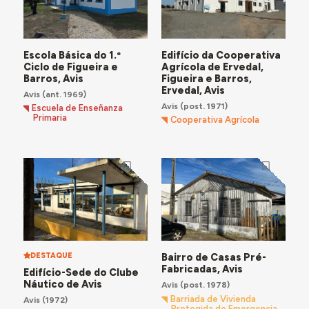
Escola Básica do 1.º
Edifício da Cooperativa
Ciclo de Figueira e
Agrícola de Ervedal,
Barros, Avis
Figueira e Barros,
Ervedal, Avis
Avis
(ant. 1969)
Avis
(post. 1971)
Escuela de Enseñanza
Primaria
Cooperativa Agrícola
DESTAQUE
Bairro de Casas Pré-
Fabricadas, Avis
Edifício-Sede do Clube
Náutico de Avis
Avis
(post. 1978)
Barriada de Vivienda
Avis
(1972)
Protegida de Emergencia