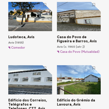
Ludoteca, Avis
Casa do Povo de
Figueira e Barros, Avis
Avis
(1955)
Avis
(c. 1960 [atr.])
Comedor
Casa do Povo (Mutualidad)
Edifício dos Correios,
Edifício do Grémio da
Telégrafos e
Lavoura, Avis
Telefones, CTT, Avis