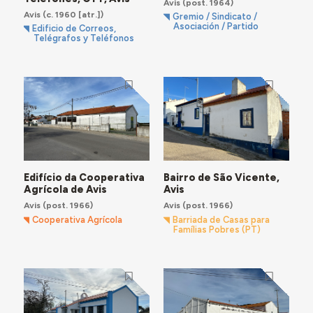
Avis
(post. 1964)
Avis
(c. 1960 [atr.])
Gremio / Sindicato /
Asociación / Partido
Edificio de Correos,
Telégrafos y Teléfonos
Edifício da Cooperativa
Bairro de São Vicente,
Agrícola de Avis
Avis
Avis
(post. 1966)
Avis
(post. 1966)
Cooperativa Agrícola
Barriada de Casas para
Famílias Pobres (PT)