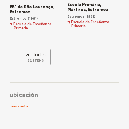
Escola Primária,
EB1 de São Lourenço,
Mártires, Estremoz
Estremoz
Estremoz
(1961)
Estremoz
(1961)
Escuela de Enseñanza
Escuela de Enseñanza
Primaria
Primaria
ver todos
72 ITENS
ubicación
UBICACIÓN
Portugal
˃
Alentejo
˃
Alentejo Central
˃
Estremoz
LUGAR