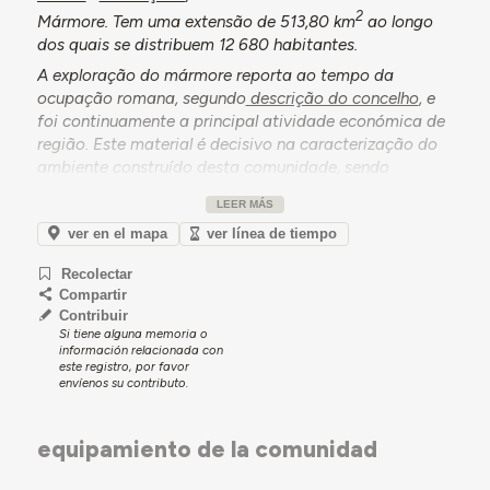
2
Mármore. Tem uma extensão de 513,80 km
ao longo
dos quais se distribuem 12 680 habitantes.
A exploração do mármore reporta ao tempo da
ocupação romana, segundo
descrição do concelho
, e
foi continuamente a principal atividade económica de
região. Este material é decisivo na caracterização do
ambiente construído desta comunidade, sendo
encontrado em fachadas de igrejas (como na Igreja
LEER MÁS
dos Congregados, atual Câmara Municipal), em
ver en el mapa
ver línea de tiempo
fortificações militares (como a torre de menagem do
castelo), em habitações corrente, ou até na calçada
Recolectar
que pisamos pela cidade. Esta profusão é ainda visível
Compartir
em casos de estudo deste projeto, por exemplo na
Contribuir
Escola Básica de 1.º CEB de Santa Vitória do Ameixial
,
Si tiene alguna memoria o
onde se as cantarias são adaptadas ao material
información relacionada con
este registro, por favor
predileto da região; bem como no embasamento
envíenos su contributo.
da
Casa do Povo de Santa Maria
ou do
Quartel dos
Bombeiros Voluntários de Estremoz
.
equipamiento de la comunidad
Para além desta dinâmica económica, Estremoz tem
sido, seguramente desde o século XIII (mas certamente