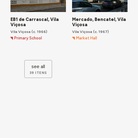
EB1 de Carrascal, Vila
Mercado, Bencatel, Vila
Viçosa
Viçosa
Vila Viçosa
(c. 1966)
Vila Viçosa
(c. 1967)
Primary School
Market Hall
see all
39 ITENS
location
LOCATION
Portugal
˃
Alentejo
˃
Alentejo Central
˃
Vila
Viçosa
PLACE