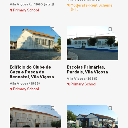
Vila Viçosa
(c. 1960 [atr.])
Moderate-Rent Scheme
(PT)
Primary School
Edifício do Clube de
Escolas Primárias,
Caça e Pesca de
Pardais, Vila Viçosa
Bencatel, Vila Viçosa
Vila Viçosa
(1966)
Vila Viçosa
(1965)
Primary School
Primary School