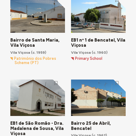
Bairro de Santa Maria,
EB1 nº 1 de Bencatel, Vila
Vila Viçosa
Viçosa
Vila Viçosa
(c. 1959)
Vila Viçosa
(c. 1960)
Património dos Pobres
Primary School
Scheme (PT)
EB1 de São Romão - Dra.
Bairro 25 de Abril,
Madalena de Sousa, Vila
Bencatel
Viçosa
Vila Viçosa
(c. 1962)