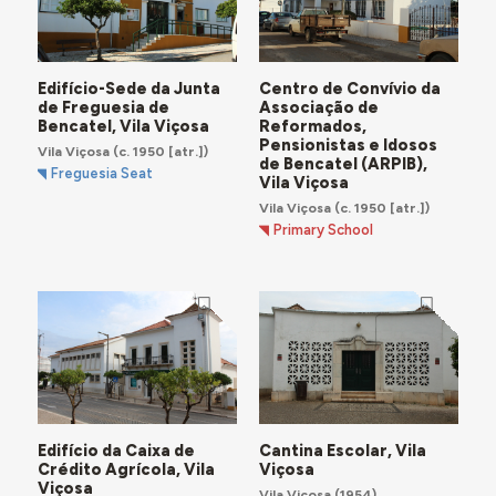
Edifício-Sede da Junta
Centro de Convívio da
de Freguesia de
Associação de
Bencatel, Vila Viçosa
Reformados,
Pensionistas e Idosos
Vila Viçosa
(c. 1950 [atr.])
de Bencatel (ARPIB),
Freguesia Seat
Vila Viçosa
Vila Viçosa
(c. 1950 [atr.])
Primary School
Edifício da Caixa de
Cantina Escolar, Vila
Crédito Agrícola, Vila
Viçosa
Viçosa
Vila Viçosa
(1954)