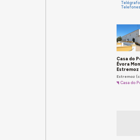
Telégrafo
Telefone
Casa do P
Évora Mon
Estremoz
Estremoz
(c
Casa do P