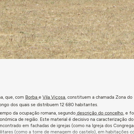
na, que, com
Borba
e
Vila Viçosa
, constituem a chamada Zona do
ongo dos quais se distribuem 12 680 habitantes.
 tempo da ocupação romana, segundo
descrição do concelho
, e fo
conómica de região. Este material é decisivo na caracterização d
ncontrado em fachadas de igrejas (como na Igreja dos Congregad
ilitares (como a torre de menagem do castelo), em habitações co