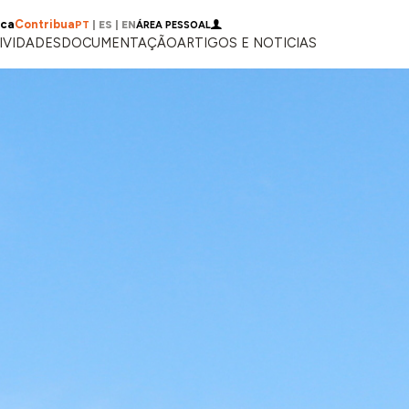
ica
Contribua
PT
|
ES
|
EN
ÁREA PESSOAL
IVIDADES
DOCUMENTAÇÃO
ARTIGOS E NOTICIAS