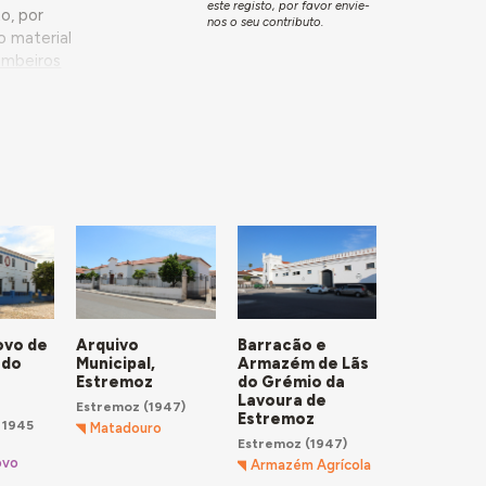
este registo, por favor envie-
o, por
nos o seu contributo.
o material
ombeiros
mente antes,
ça das
ta essa
 urbano
e o Rossio
as onde
s).
ovo de
Arquivo
Barracão e
 do
Municipal,
Armazém de Lãs
Estremoz
do Grémio da
Lavoura de
Estremoz
(1947)
Estremoz
 1945
Matadouro
Estremoz
(1947)
ovo
Armazém Agrícola