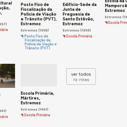
Escola da 
ltural
Posto Fixo de
Edifício-Sede da
Mamporcã
ação,
Fiscalização da
Junta de
Estremoz
,
Polícia de Viação
Freguesia de
Estremoz
(1
e Trânsito (PVT),
Santo Estêvão,
Escola Pri
Estremoz
Estremoz
957)
mária
Estremoz
(1958)
Estremoz
(1959)
Posto Fixo de
Escola Primária
Fiscalização da
Polícia de Viação e
Trânsito (PVT)
ver todos
72 ITENS
Escola Primária,
o
Mártires,
Estremoz
Estremoz
(1961)
961)
Escola Primária
mária