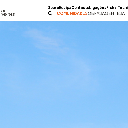
Sobre
Equipa
Contacto
Ligações
Ficha Técn
a em
COMUNIDADES
OBRAS
AGENTES
AT
 1939-1985