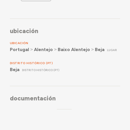
ubicación
UBICACIÓN
Portugal
˃
Alentejo
˃
Baixo Alentejo
˃
Beja
LUGAR
DISTRITO HISTÓRICO (PT)
Beja
DISTRITO HISTÓRICO (PT)
documentación
REGISTROS Y LECTURAS
5
ICONOGRAFIA
Levantamento Fotográfico de Beja (25
out. 2023, JN)