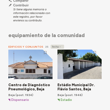
São Matias.
Compartir
Contribuir
O município é limitado a norte pelos concelhos de
Si tiene alguna memoria o
Cuba e Vidigueira, a nascente por Serpa, a sul por
información relacionada con
este registro, por favor
Mértola e Castro Verde e a poente por Aljustrel e
envíenos su contributo.
Ferreira do Alentejo.
A cidade de Beja localiza-se a igual distância entre
equipamiento de la comunidad
Lisboa e o Algarve. Esta centralidade geográfica
confere importância significativa, tanto na
administração regional, como nas dinâmicas
EDIFICIOS Y CONJUNTOS
25
socioeconómicas do Baixo Alentejo.
Centro de Diagnóstico
Estádio Municipal Dr.
Pneumológico, Beja
Flávio Santos, Beja
Beja
(post. 1934)
Beja
(post. 1946)
Dispensario
Estadio