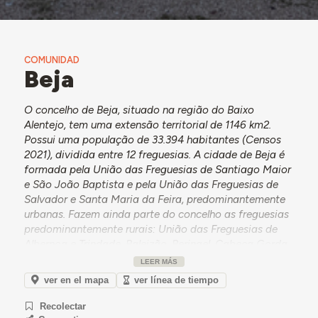
COMUNIDAD
Beja
O concelho de Beja, situado na região do Baixo
Alentejo, tem uma extensão territorial de 1146 km2.
Possui uma população de 33.394 habitantes (Censos
2021), dividida entre 12 freguesias. A cidade de Beja é
formada pela União das Freguesias de Santiago Maior
e São João Baptista e pela União das Freguesias de
Salvador e Santa Maria da Feira, predominantemente
urbanas. Fazem ainda parte do concelho as freguesias
predominantemente rurais: União das Freguesias de
Albernoa e Trindade, Baleizão, Beringel, Cabeça Gorda,
Nossa Senhora das Neves, União das Freguesias de
LEER MÁS
Salvada e Quintos, Santa Clara do Louredo, União das
ver en el mapa
ver línea de tiempo
Freguesias de Santa Vitória e Mombeja, União das
Freguesias de Trigaches e São Brissos e a freguesia de
Recolectar