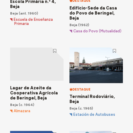
Escola Primária n.º 4,
DESTAQUE
Beja
Edifício-Sede da Casa
do Povo de Beringel,
Beja
(ant. 1960)
Beja
Escuela de Enseñanza
Primaria
Beja
(1962)
Casa do Povo (Mutualidad)
Lagar de Azeite da
DESTAQUE
Cooperativa Agrícola
Terminal Rodoviário,
de Beringel, Beja
Beja
Beja
(c. 1964)
Beja
(c. 1965)
Almazara
Estación de Autobuses