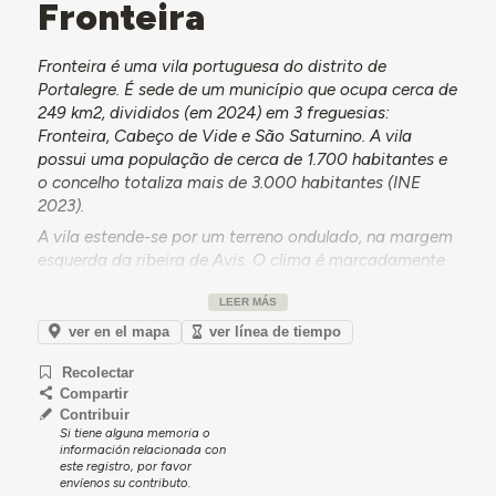
Fronteira
Fronteira é uma vila portuguesa do distrito de
Portalegre. É sede de um município que ocupa cerca de
249 km2, divididos (em 2024) em 3 freguesias:
Fronteira, Cabeço de Vide e São Saturnino. A vila
possui uma população de cerca de 1.700 habitantes e
o concelho totaliza mais de 3.000 habitantes (INE
2023).
A vila estende-se por um terreno ondulado, na margem
esquerda da ribeira de Avis. O clima é marcadamente
mediterrânico e destaca-se a presença de recursos
LEER MÁS
hídricos como as Termas de Cabeço de Vide.
ver en el mapa
ver línea de tiempo
A ocupação do território remonta ao período romano,
pese embora a vila só tenha sido fundada em 1226.
Recolectar
Destaca-se por ter sido palco da Batalha de Atoleiros.
Compartir
Do seu património histórico destaca-se a Igreja Matriz
Contribuir
e a Torre do Relógio.
Si tiene alguna memoria o
información relacionada con
Em termos económicos, os setores terciário e primário
este registro, por favor
envíenos su contributo.
assumem maior relevância. Na agricultura predominam