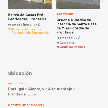
Bairro de Casas Pré-
DESTAQUE
Fabricadas, Fronteira
Creche e Jardim de
Infância da Santa Casa
Fronteira
(post. 1978)
da Misericórdia de
Barriada de Vivienda
Fronteira
Protegida de Emergencia
Fronteira
(1979)
Guardería
Jardín de Infancia
ubicación
UBICACIÓN
Portugal
˃
Alentejo
˃
Alto Alentejo
˃
Fronteira
LUGAR
DISTRITO HISTÓRICO (PT)