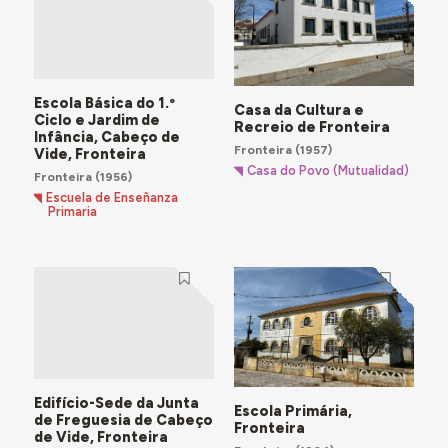
Escola Básica do 1.º
Casa da Cultura e
Ciclo e Jardim de
Recreio de Fronteira
Infância, Cabeço de
Fronteira
(1957)
Vide, Fronteira
Casa do Povo (Mutualidad)
Fronteira
(1956)
Escuela de Enseñanza
Primaria
Edifício-Sede da Junta
Escola Primária,
de Freguesia de Cabeço
Fronteira
de Vide, Fronteira