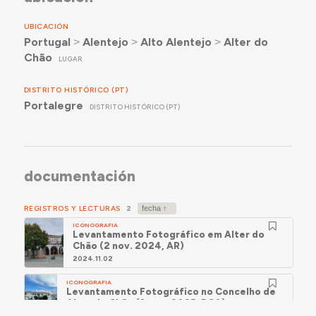
UBICACIÓN
Portugal
˃
Alentejo
˃
Alto Alentejo
˃
Alter do
Chão
LUGAR
DISTRITO HISTÓRICO (PT)
Portalegre
DISTRITO HISTÓRICO (PT)
documentación
REGISTROS Y LECTURAS
2
ICONOGRAFIA
Levantamento Fotográfico em Alter do
Chão (2 nov. 2024, AR)
2024.11.02
ICONOGRAFIA
Levantamento Fotográfico no Concelho de
Alter do Chão (3 mar. 2025, RCA)
2025.03.03