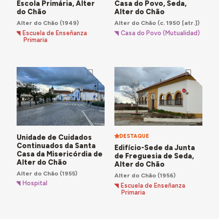
Escola Primária, Alter
Casa do Povo, Seda,
Cunheira
.
do Chão
Alter do Chão
Alter do Chão
(1949)
Alter do Chão
(c. 1950 [atr.])
Escuela de Enseñanza
Casa do Povo (Mutualidad)
Primaria
Unidade de Cuidados
DESTAQUE
Continuados da Santa
Edifício-Sede da Junta
Casa da Misericórdia de
de Freguesia de Seda,
Alter do Chão
Alter do Chão
Alter do Chão
(1955)
Alter do Chão
(1956)
Hospital
Escuela de Enseñanza
Primaria