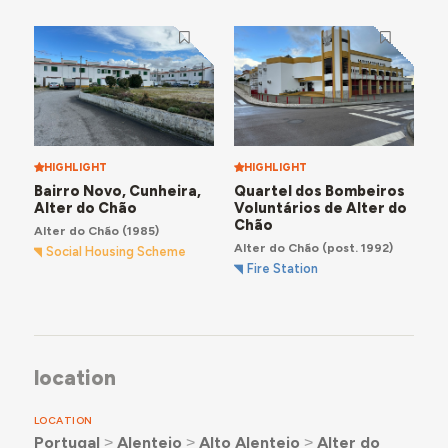
HIGHLIGHT
HIGHLIGHT
Bairro Novo, Cunheira,
Quartel dos Bombeiros
Alter do Chão
Voluntários de Alter do
Chão
Alter do Chão
(1985)
Alter do Chão
(post. 1992)
Social Housing Scheme
Fire Station
location
LOCATION
Portugal
˃
Alentejo
˃
Alto Alentejo
˃
Alter do