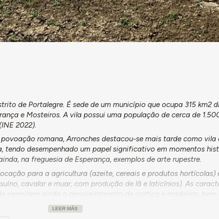
strito de Portalegre. É sede de um município que ocupa 315 km2 d
rança e Mosteiros. A vila possui uma população de cerca de 1.50
(INE 2022).
 povoação romana, Arronches destacou-se mais tarde como vila 
ana, tendo desempenhado um papel significativo em momentos hist
 ainda, na freguesia de Esperança, exemplos de arte rupestre.
ação para a agricultura (azeite, cereais e produtos hortícolas) 
suíno, cavalar e muar, com produção de lã e laticínios). As caract
de permitem ainda o aproveitamento de cortiça e madeiras, bem
potencial de exploração mineira.
LEER MÁS
 rio Caia e os seus afluentes, atravessados por cinco pontes. A