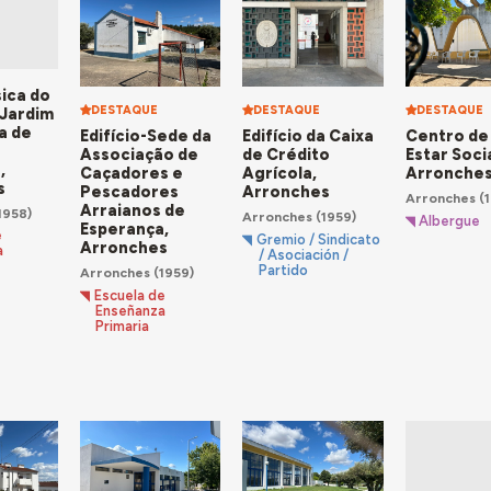
sica do
DESTAQUE
DESTAQUE
DESTAQUE
e Jardim
a de
Edifício-Sede da
Edifício da Caixa
Centro de
Associação de
de Crédito
Estar Soci
,
Caçadores e
Agrícola,
Arronche
s
Pescadores
Arronches
Arronches
(1
Arraianos de
1958)
Arronches
(1959)
Albergue
Esperança,
e
Gremio / Sindicato
Arronches
a
/ Asociación /
Partido
Arronches
(1959)
Escuela de
Enseñanza
Primaria