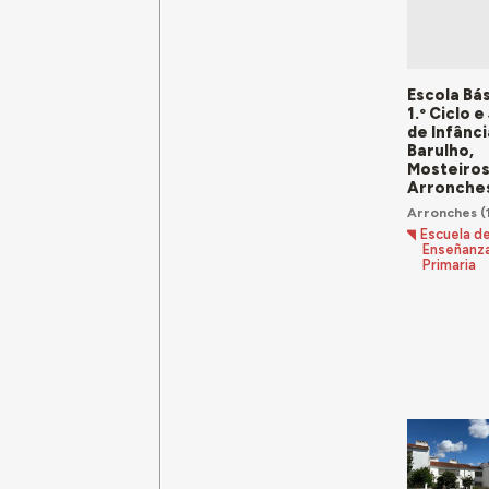
Escola Bá
1.º Ciclo 
de Infânci
Barulho,
Mosteiros
Arronche
Arronches
(
Escuela d
Enseñanz
Primaria