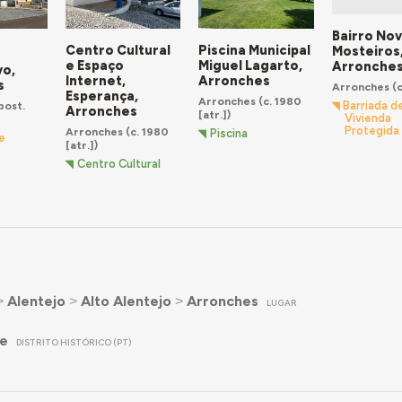
Bairro Nov
Centro Cultural
Piscina Municipal
Mosteiros
e Espaço
Miguel Lagarto,
Arronche
vo,
Internet,
Arronches
s
Arronches
(c
Esperança,
Arronches
(c. 1980
Barriada d
post.
Arronches
[atr.])
Vivienda
Protegida
Arronches
(c. 1980
Piscina
e
[atr.])
Centro Cultural
˃
Alentejo
˃
Alto Alentejo
˃
Arronches
LUGAR
re
DISTRITO HISTÓRICO (PT)