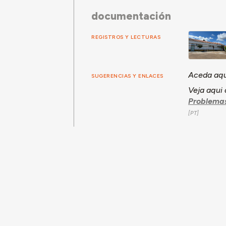
documentación
REGISTROS Y LECTURAS
Aceda aqu
SUGERENCIAS Y ENLACES
Veja aqui
Problemas
Esta comunidade foi estudada por Tiago
constante desta página em novembro d
Para citar este trabajo:
Tiago Candeias para Arquitectura Aqui
https://arquitecturaaqui.eu/es/comuni