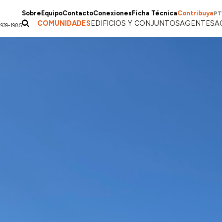
Sobre
Equipo
Contacto
Conexiones
Ficha Técnica
Contribuya
PT
COMUNIDADES
EDIFICIOS Y CONJUNTOS
AGENTES
A
1939-1985