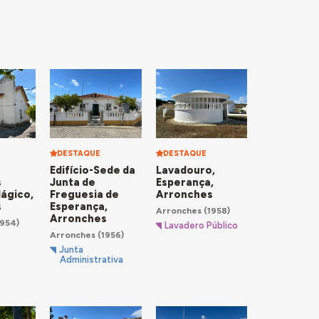
or pormenor
igos
Grémio
te o
Quartel
de
DESTAQUE
DESTAQUE
Edifício-Sede da
Lavadouro,
s
Junta de
Esperança,
ágico,
Freguesia de
Arronches
s
Esperança,
Arronches
(1958)
Arronches
954)
Lavadero Público
Arronches
(1956)
Junta
Administrativa