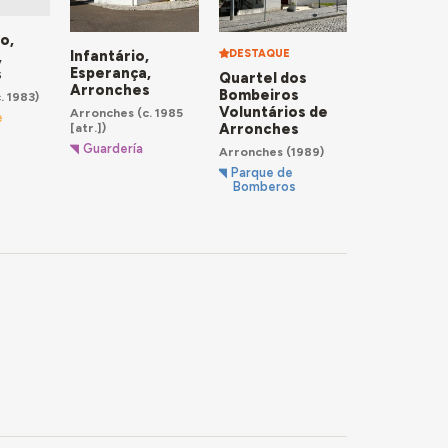
o,
Infantário,
DESTAQUE
,
Esperança,
s
Quartel dos
Arronches
Bombeiros
. 1983)
Voluntários de
Arronches
(c. 1985
e
Arronches
[atr.])
Guardería
Arronches
(1989)
Parque de
Bomberos