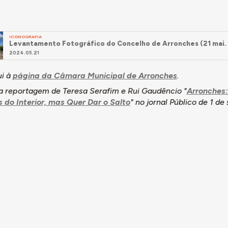
ICONOGRAFIA
Levantamento Fotográfico do Concelho de Arronches (21 mai.
2024.05.21
i à
página da Câmara Municipal de Arronches
.
 a reportagem de Teresa Serafim e Rui Gaudêncio "
Arronches:
 do Interior, mas Quer Dar o Salto
" no jornal
Público
de 1 de 
 Candeias entre 2023 e 2024. O mesmo investigador redigiu a infor
e 2024.
 (2025)
Arronches
. Accedido en 07/08/2026, en
dades/6125/arronches