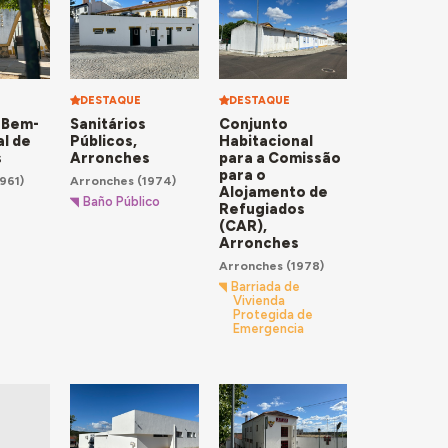
DESTAQUE
DESTAQUE
 Bem-
Sanitários
Conjunto
al de
Públicos,
Habitacional
s
Arronches
para a Comissão
para o
961)
Arronches
(1974)
Alojamento de
Baño Público
Refugiados
(CAR),
Arronches
Arronches
(1978)
Barriada de
Vivienda
Protegida de
Emergencia