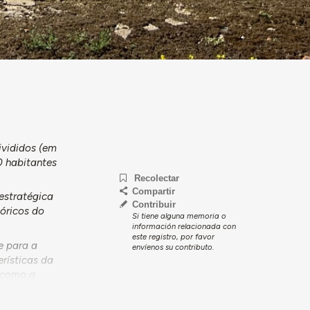
ivididos (em
0 habitantes
Recolectar
Compartir
estratégica
Contribuir
óricos do
Si tiene alguna memoria o
información relacionada con
este registro, por favor
e para a
envíenos su contributo.
erísticas da
 como a
 água