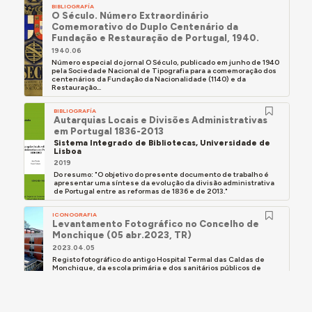
BIBLIOGRAFÍA
O Século. Número Extraordinário
Comemorativo do Duplo Centenário da
Fundação e Restauração de Portugal, 1940.
1940.06
Número especial do jornal O Século, publicado em junho de 1940
pela Sociedade Nacional de Tipografia para a comemoração dos
centenários da Fundação da Nacionalidade (1140) e da
Restauração...
BIBLIOGRAFÍA
Autarquias Locais e Divisões Administrativas
em Portugal 1836-2013
Sistema Integrado de Bibliotecas, Universidade de
Lisboa
2019
Do resumo: "O objetivo do presente documento de trabalho é
apresentar uma síntese da evolução da divisão administrativa
de Portugal entre as reformas de 1836 e de 2013."
ICONOGRAFIA
Levantamento Fotográfico no Concelho de
Monchique (05 abr.2023, TR)
2023.04.05
Registo fotográfico do antigo Hospital Termal das Caldas de
Monchique, da escola primária e dos sanitários públicos de
Casais, do centro paroquial e do lar da da 3ª idade de
Monchique.