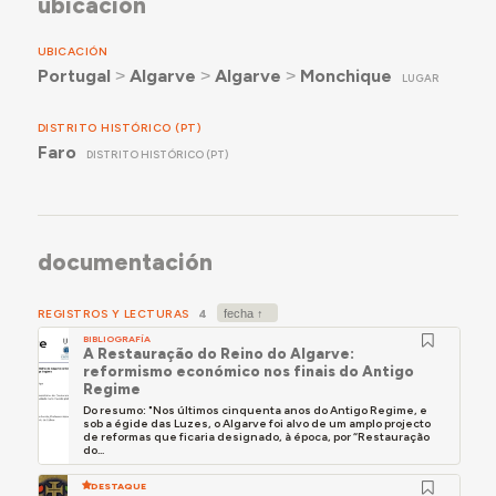
ubicación
UBICACIÓN
Portugal
˃
Algarve
˃
Algarve
˃
Monchique
LUGAR
DISTRITO HISTÓRICO (PT)
Faro
DISTRITO HISTÓRICO (PT)
documentación
REGISTROS Y LECTURAS
4
BIBLIOGRAFÍA
A Restauração do Reino do Algarve:
reformismo económico nos finais do Antigo
Regime
Do resumo: "Nos últimos cinquenta anos do Antigo Regime, e
sob a égide das Luzes, o Algarve foi alvo de um amplo projecto
de reformas que ficaria designado, à época, por “Restauração
do...
DESTAQUE