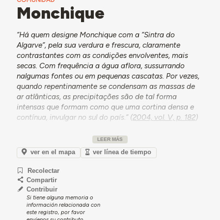
Monchique
“Há quem designe Monchique com a “Sintra do
Algarve”, pela sua verdura e frescura, claramente
contrastantes com as condições envolventes, mais
secas. Com frequência a água aflora, sussurrando
nalgumas fontes ou em pequenas cascatas. Por vezes,
quando repentinamente se condensam as massas de
ar atlânticas, as precipitações são de tal forma
intensas que formam como que uma cortina densa e
contínua, invulgar no sul do país.” (
2004, vol. V, p. 182
)
Monchique
é um concelho geograficamente interior,
LEER MÁS
portanto, um dos poucos concelhos que compõem a
região do Algarve que não confinam com o mar.
ver en el mapa
ver línea de tiempo
Localiza-se na zona noroeste do barlavento algarvio,
Recolectar
entre os concelhos de Aljezur, de Lagos, de Portimão e
Compartir
de Silves e, fazendo fronteira com o Alentejo, ocupa
Contribuir
uma área de 395,30 km². Com 5.462 habitantes (
INE,
Si tiene alguna memoria o
2023
) é o segundo concelho com menos população a
información relacionada con
este registro, por favor
seguir a Alcoutim e tem vindo, continuadamente, a
envíenos su contributo.