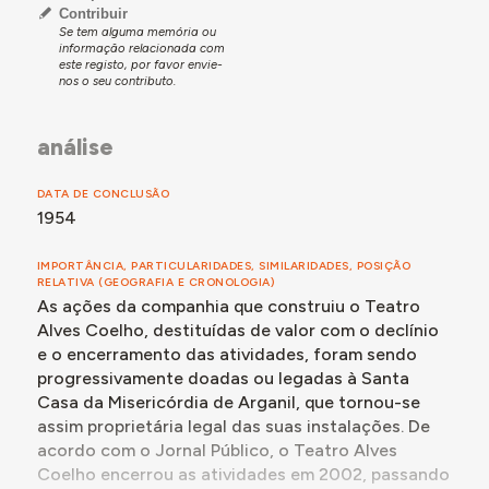
teimosos e cabeçudos Beirões, da mesma maneira que
Contribuir
antigamente se construíam as Catedrais, trazendo
Se tem alguma memória ou
informação relacionada com
cada um a sua pedra”.
este registo, por favor envie-
nos o seu contributo.
O projeto ficou a cargo do arquiteto, urbanista, pintor
e crítico de arte Mário de Oliveira (1914-2013). A obra,
batizada em homenagem ao Maestro João Rodrigues
análise
Alves Coelho (1882-1931), reconhecido compositor do
teatro de revista radicado em Lisboa, foi inaugurada
DATA DE CONCLUSÃO
em 1954.05.09.
1954
Ali realizaram-se espetáculos de teatro, bailes e
sessões de cinema bastante populares entre os
IMPORTÂNCIA, PARTICULARIDADES, SIMILARIDADES, POSIÇÃO
habitantes de Arganil, de acordo com o relato de
RELATIVA (GEOGRAFIA E CRONOLOGIA)
vários deles que estiveram presentes no evento
As ações da companhia que construiu o Teatro
Memórias Fotográficas de Arganil (outubro 2023) e de
Alves Coelho, destituídas de valor com o declínio
acordo com as conversas mantidas nos meses que
e o encerramento das atividades, foram sendo
antecederam o evento. Além disso, era um ponto de
progressivamente doadas ou legadas à Santa
encontro social, onde as pessoas de diferentes
Casa da Misericórdia de Arganil, que tornou-se
estratos sociais interagiam e compartilhavam
assim proprietária legal das suas instalações. De
momentos de diversão e entretenimento.
acordo com o Jornal Público, o Teatro Alves
O escultor Aureliano Lima realizou as figuras em baixo-
Coelho encerrou as atividades em 2002, passando