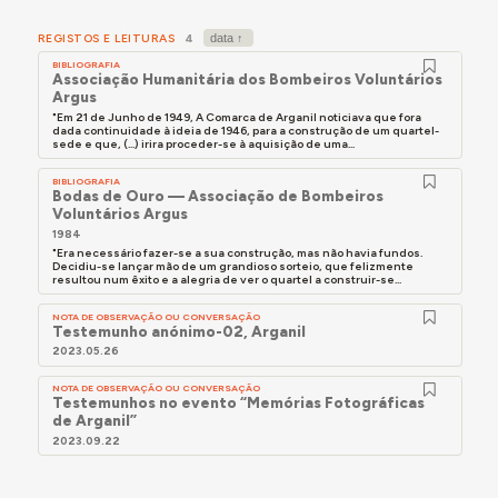
REGISTOS E LEITURAS
4
BIBLIOGRAFIA
Associação Humanitária dos Bombeiros Voluntários
Argus
"Em 21 de Junho de 1949, A Comarca de Arganil noticiava que fora
dada continuidade à ideia de 1946, para a construção de um quartel-
sede e que, (...) irira proceder-se à aquisição de uma...
BIBLIOGRAFIA
Bodas de Ouro — Associação de Bombeiros
Voluntários Argus
1984
"Era necessário fazer-se a sua construção, mas não havia fundos.
Decidiu-se lançar mão de um grandioso sorteio, que felizmente
resultou num êxito e a alegria de ver o quartel a construir-se...
NOTA DE OBSERVAÇÃO OU CONVERSAÇÃO
Testemunho anónimo-02, Arganil
2023.05.26
NOTA DE OBSERVAÇÃO OU CONVERSAÇÃO
Testemunhos no evento “Memórias Fotográficas
de Arganil”
2023.09.22