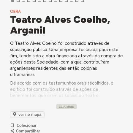
OBRA
Teatro Alves Coelho,
Arganil
O Teatro Alves Coelho foi construído através de
subscrição pública. Uma empresa foi criada para este
fim, tendo sido a obra financiada através da compra de
ações desta Sociedade, com a qual contribuíram
arganilenses residentes das então colónias
ultramarinas.
De acordo com os testemunhos orais recolhidos, o
edifício foi construído através de ações de
beneméritos, que eram os sócios do teatro.
Inicialmente, foi uma sociedade e as pessoas que
LEIA MAIS
possuíam ações eram consideradas sócias do Teatro
Alves Coelho.
ver no mapa
De acordo com o poeta Miguel Torga, que foi médico
Colecionar
em Arganil o Teatro Aves Coelho foi “erguido por
Compartilhar