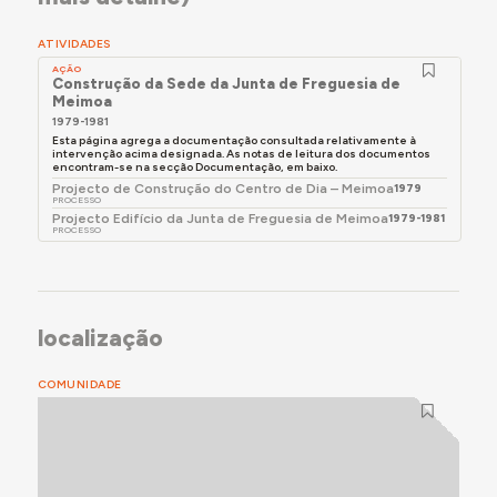
fachada. Esse gradeamento também foi utilizado
nos acessos à fachada lateral esquerda (escadaria
ATIVIDADES
e rampa), zona onde se acrescentou um telheiro,
AÇÃO
formando um pátio, que não constava do projeto
Construção da Sede da Junta de Freguesia de
Meimoa
original. Também se acrescentou um corpo
1979-1981
estreito, de um só piso, junto à fachada lateral
Esta página agrega a documentação consultada relativamente à
direita.
intervenção acima designada. As notas de leitura dos documentos
encontram-se na secção Documentação, em baixo.
Projecto de Construção do Centro de Dia – Meimoa
1979
PROCESSO
Projecto Edifício da Junta de Freguesia de Meimoa
1979-1981
PROCESSO
localização
COMUNIDADE