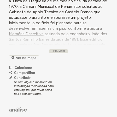
a Junta de Freguesia de Meimoa no final da década de
1970, a Câmara Municipal de Penamacor solicitou ao
Gabinete de Apoio Técnico de Castelo Branco que
estudasse o assunto e elaborasse um projeto.
Inicialmente, o edifício foi planeado para se
desenvolver em apenas um piso, conforme atesta a
Memória Descritiva
assinada pelo engenheiro João dos
Santos Ramalho Eanes datada de 1981. Esse edifício
conjugaria as funções administrativas, com secretaria,
gabinete do Presidente da Junta de Freguesia e sala
LEIA MAIS
de reuniões, com funções culturais e recreativas,
ver no mapa
através da inclusão de uma biblioteca e de uma sala de
convívio. No entanto, nessa mesma altura foi planeada
Colecionar
a construção de um piso adicional destinado a alojar
Compartilhar
um centro de dia, com sala de estar, cozinha, bar,
Contribuir
Se tem alguma memória ou
economato e arrecadação.
informação relacionada com
este registo, por favor envie-
nos o seu contributo.
Para mais detalhes, consultar a secção Momentos-
chave abaixo.
análise