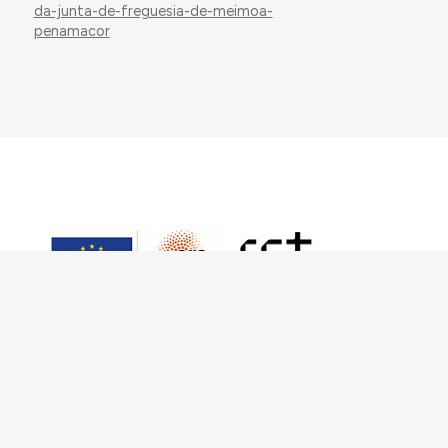
da-junta-de-freguesia-de-meimoa-
penamacor
Este trabalho foi financiado pelo European
Research Council (ERC) – European Union’s