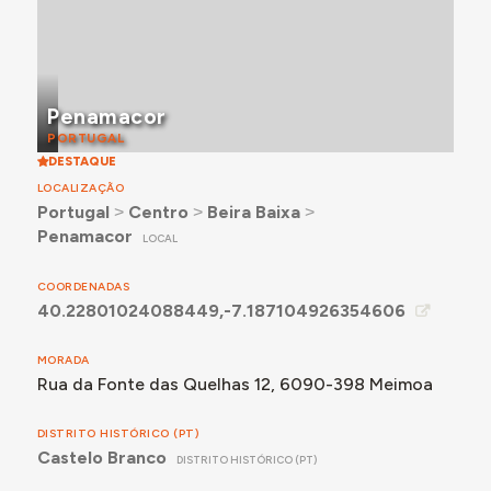
Penamacor
PORTUGAL
DESTAQUE
LOCALIZAÇÃO
Portugal
˃
Centro
˃
Beira Baixa
˃
Penamacor
LOCAL
COORDENADAS
40.22801024088449,-7.187104926354606
MORADA
Rua da Fonte das Quelhas 12, 6090-398 Meimoa
DISTRITO HISTÓRICO (PT)
Castelo Branco
DISTRITO HISTÓRICO (PT)