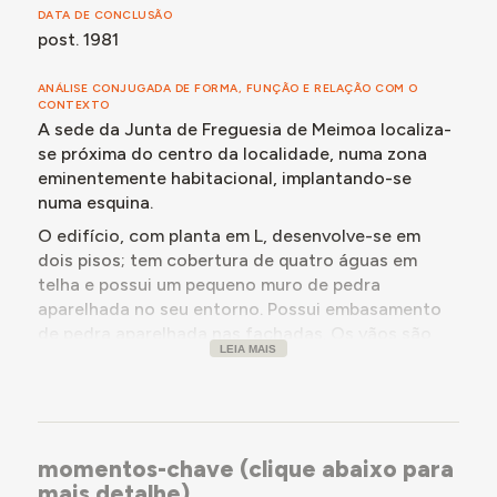
DATA DE CONCLUSÃO
post. 1981
ANÁLISE CONJUGADA DE FORMA, FUNÇÃO E RELAÇÃO COM O
CONTEXTO
A sede da Junta de Freguesia de Meimoa localiza-
se próxima do centro da localidade, numa zona
eminentemente habitacional, implantando-se
numa esquina.
O edifício, com planta em L, desenvolve-se em
dois pisos; tem cobertura de quatro águas em
telha e possui um pequeno muro de pedra
aparelhada no seu entorno. Possui embasamento
de pedra aparelhada nas fachadas. Os vãos são
LEIA MAIS
marcados por pilastras, pintadas de azul. A
entrada principal é elevada em relação ao nível do
solo, pelo que o acesso se faz através de uma
plataforma antecedida por degraus e uma rampa,
com gradeamento metálico que se repete na
momentos-chave (clique abaixo para
varanda que ocupa parte do piso superior dessa
mais detalhe)