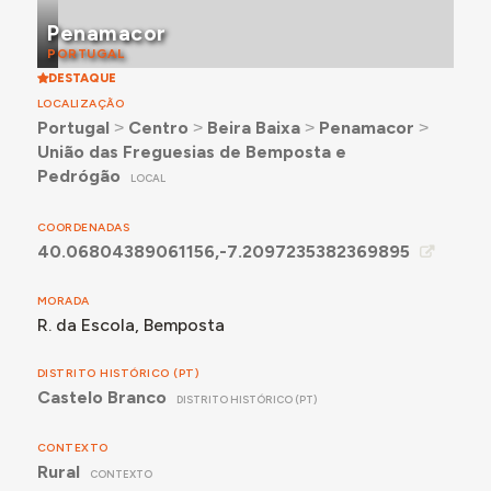
Penamacor
PORTUGAL
DESTAQUE
LOCALIZAÇÃO
Portugal
˃
Centro
˃
Beira Baixa
˃
Penamacor
˃
União das Freguesias de Bemposta e
Pedrógão
LOCAL
COORDENADAS
40.06804389061156,-7.2097235382369895
MORADA
R. da Escola, Bemposta
DISTRITO HISTÓRICO (PT)
Castelo Branco
DISTRITO HISTÓRICO (PT)
CONTEXTO
Rural
CONTEXTO