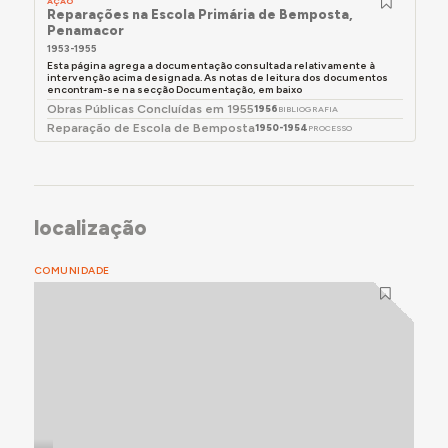
AÇÃO
Reparações na Escola Primária de Bemposta,
Penamacor
1953-1955
Esta página agrega a documentação consultada relativamente à
intervenção acima designada. As notas de leitura dos documentos
encontram-se na secção Documentação, em baixo
Obras Públicas Concluídas em 1955
1956
BIBLIOGRAFIA
Reparação de Escola de Bemposta
1950-1954
PROCESSO
localização
COMUNIDADE