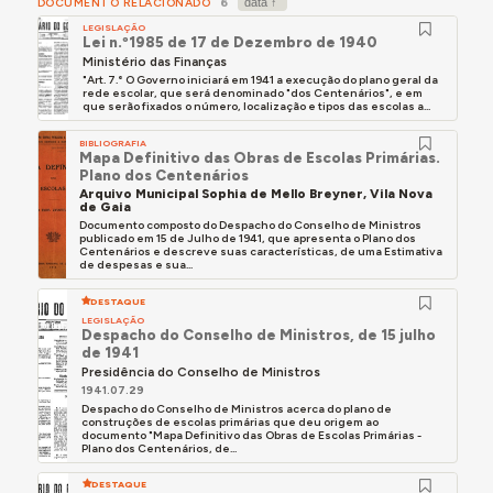
DOCUMENTO RELACIONADO
6
LEGISLAÇÃO
Lei n.º1985 de 17 de Dezembro de 1940
Ministério das Finanças
"Art. 7.° O Governo iniciará em 1941 a execução do plano geral da
rede escolar, que será denominado "dos Centenários", e em
que serão fixados o número, localização e tipos das escolas a...
BIBLIOGRAFIA
Mapa Definitivo das Obras de Escolas Primárias.
Plano dos Centenários
Arquivo Municipal Sophia de Mello Breyner, Vila Nova
de Gaia
Documento composto do Despacho do Conselho de Ministros
publicado em 15 de Julho de 1941, que apresenta o Plano dos
Centenários e descreve suas características, de uma Estimativa
de despesas e sua...
DESTAQUE
LEGISLAÇÃO
Despacho do Conselho de Ministros, de 15 julho
de 1941
Presidência do Conselho de Ministros
1941.07.29
Despacho do Conselho de Ministros acerca do plano de
construções de escolas primárias que deu origem ao
documento "Mapa Definitivo das Obras de Escolas Primárias -
Plano dos Centenários, de...
DESTAQUE