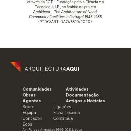
através da FCT – Fundação para a Ciência e a
Tecnologia, I.P., no âmbito do projeto
ArchNeed – The Architecture of Need:
Community Facilities in Portugal 1945-1985
(PTDC/ART-DAQ/6510/2020).
Comunidades
Atividades
Obras
Documentação
Agentes
Artigos e Noticias
Sobre
Ligações
Equipa
Ficha Técnica
Contacto
Contribua
Ecos
Av. Forças Armadas 1649-026 Lisboa