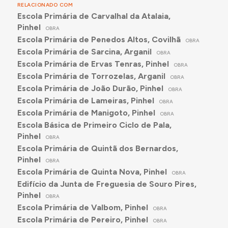
RELACIONADO COM
Escola Primária de Carvalhal da Atalaia,
Pinhel
OBRA
Escola Primária de Penedos Altos, Covilhã
OBRA
Escola Primária de Sarcina, Arganil
OBRA
Escola Primária de Ervas Tenras, Pinhel
OBRA
Escola Primária de Torrozelas, Arganil
OBRA
Escola Primária de João Durão, Pinhel
OBRA
Escola Primária de Lameiras, Pinhel
OBRA
Escola Primária de Manigoto, Pinhel
OBRA
Escola Básica de Primeiro Ciclo de Pala,
Pinhel
OBRA
Escola Primária de Quintã dos Bernardos,
Pinhel
OBRA
Escola Primária de Quinta Nova, Pinhel
OBRA
Edifício da Junta de Freguesia de Souro Pires,
Pinhel
OBRA
Escola Primária de Valbom, Pinhel
OBRA
Escola Primária de Pereiro, Pinhel
OBRA