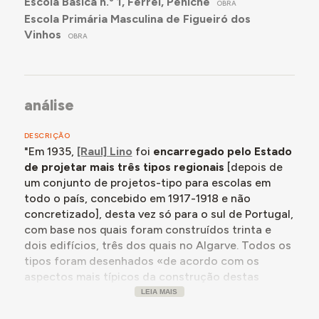
Escola Básica n.º 1, Ferrel, Peniche
OBRA
Escola Primária Masculina de Figueiró dos
Vinhos
OBRA
análise
DESCRIÇÃO
"Em 1935,
[Raul] Lino
foi
encarregado pelo Estado
de projetar mais três tipos regionais
[depois de
um conjunto de projetos-tipo para escolas em
todo o país, concebido em 1917-1918 e não
concretizado], desta vez só para o sul de Portugal,
com base nos quais foram construídos trinta e
dois edifícios, três dos quais no Algarve. Todos os
tipos foram desenhados «de acordo com os
aspectos mais típicos da construção destas
regiões» conforme determinado expressamente
LEIA MAIS
pelo ministro das Obras Públicas e Comunicações,