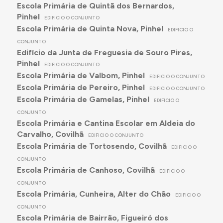
Escola Primária de Quintã dos Bernardos,
Pinhel
EDIFICIO O CONJUNTO
Escola Primária de Quinta Nova, Pinhel
EDIFICIO O
CONJUNTO
Edifício da Junta de Freguesia de Souro Pires,
Pinhel
EDIFICIO O CONJUNTO
Escola Primária de Valbom, Pinhel
EDIFICIO O CONJUNTO
Escola Primária de Pereiro, Pinhel
EDIFICIO O CONJUNTO
Escola Primária de Gamelas, Pinhel
EDIFICIO O
CONJUNTO
Escola Primária e Cantina Escolar em Aldeia do
Carvalho, Covilhã
EDIFICIO O CONJUNTO
Escola Primária de Tortosendo, Covilhã
EDIFICIO O
CONJUNTO
Escola Primária de Canhoso, Covilhã
EDIFICIO O
CONJUNTO
Escola Primária, Cunheira, Alter do Chão
EDIFICIO O
CONJUNTO
Escola Primária de Bairrão, Figueiró dos