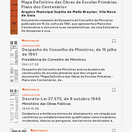
Mapa Definitivo das Obras de Escolas Primárias.
Plano dos Centenários
Arquivo Municipal Sophia de Mello Breyner, Vila Nova
de Gaia
Documento composto do Despacho do Conselho de Ministros
publicado em 15 de Julho de 1941, que apresenta o Plano dos
Centenários e descreve suas características, de uma Estimativa
de despesas e sua...
DESTAQUE
LEGISLACIÓN
Despacho do Conselho de Ministros, de 15 julho
de 1941
Presidência do Conselho de Ministros
1941.07.29
Despacho do Conselho de Ministros acerca do plano de
construções de escolas primárias que deu origem ao
documento "Mapa Definitivo das Obras de Escolas Primárias -
Plano dos Centenários, de...
DESTAQUE
LEGISLACIÓN
Decreto-Lei 37.575, de 8 outubro 1946
Ministério das Obras Públicas
1949.10.08
Estabelece a distância mínima de afastamento, em relação aos
cemitérios ou estabelecimentos qualificados como insalubres,
incómodos, tóxicos ou perigosos, dos terrenos destinados à...
DESTAQUE