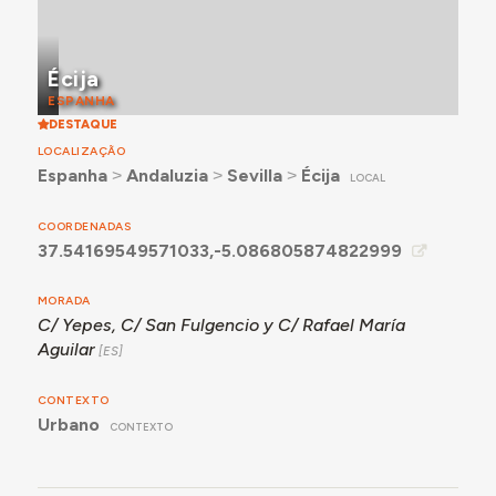
Écija
ESPANHA
DESTAQUE
LOCALIZAÇÃO
Espanha
˃
Andaluzia
˃
Sevilla
˃
Écija
LOCAL
COORDENADAS
37.54169549571033,-5.086805874822999
MORADA
C/ Yepes, C/ San Fulgencio y C/ Rafael María
Aguilar
CONTEXTO
Urbano
CONTEXTO