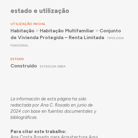
estado e utilização
UTILIZAÇÃO INICIAL
Habitação
˃
Habitação Multifamiliar
˃
Conjunto
de Vivienda Protegida – Renta Limitada
TIPOLOGIA
FUNCIONAL
ESTADO
Construído
ESTADO DA OBRA
La información de esta página ha sido
redactada por Ana C. Rosado en junio de
2024 con base en fuentes documentales y
bibliográficas.
Para citar este trabalho:
Ana Costa Rosado para Arquitectura Aqui