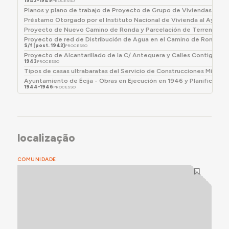
1943-1949
PROCESSO
El solar delimitado por Avda. María Auxiliadora, C/
Planos y plano de trabajo de Proyecto de Grupo de Viviendas Prote
Préstamo Otorgado por el Instituto Nacional de Vivienda al Ayunta
Yepes, C/ Prof. Hernández Díaz y C/ San Fulgencio
Proyecto de Nuevo Camino de Ronda y Parcelación de Terreno Co
recibiría un proyecto de “Obra Nacional de
Proyecto de red de Distribución de Agua en el Camino de Ronda, C
Construcción de Casas para Caballeros Mutilados,
S/f [post. 1943]
PROCESSO
Empleados y Obreros" en 1939 que no se ejecutaría,
Proyecto de Alcantarillado de la C/ Antequera y Calles Contiguas
1943
como tampoco se ejecutarían las "Casas para
PROCESSO
Tipos de casas ultrabaratas del Servicio de Construcciones Militare
Maestros" proyectadas en 1943 o el "Proyecto de
Ayuntamiento de Écija - Obras en Ejecución en 1946 y Planificación 
Bloque de 40 viviendas de Renta Limitada de 3ª
1944-1946
PROCESSO
categoría" del año 1957. El solar es usado en 1961 para
la construcción de la
Escuela Graduada Isabel La
Católica
, cerrada en 1970 y suprimida en 1977. En
2024, es la ubicación de la Guardería Infantil Girasol.
localização
COMUNIDADE