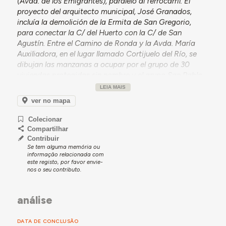
(Avda. de los Emigrantes), paralelo al ferrocarril. El
proyecto del arquitecto municipal, José Granados,
incluía la demolición de la Ermita de San Gregorio,
para conectar la C/ del Huerto con la C/ de San
Agustín. Entre el Camino de Ronda y la Avda. María
Auxiliadora, en el lugar llamado Cortijuelo del Río, se
dibujan las manzanas a ocupar por el grupo de 30
viviendas protegidas sin nombre y el
grupo San Pablo
.
En 1943, las zonas contiguas al nuevo camino de
LEIA MAIS
Ronda recibían proyectos de alcantarillado y red de
ver no mapa
distribución de agua.
Colecionar
Todavía en 1942, un primer plano del grupo de
Compartilhar
viviendas aparece titulado como “Obra Nacional de
Contribuir
Construcción de Casas para Caballeros Mutilados,
Se tem alguma memória ou
Empleados y Obreros. Grupo de Casas en Terrenos
informação relacionada com
este registo, por favor envie-
Contiguos al Nuevo Camino de Ronda”. En el “Proyecto
nos o seu contributo.
de Grupo de Viviendas Protegidas” de septiembre de
1943, se representa la zona a poniente de la Avenida
María Auxiliadora, con las calles Yepes, el nuevo camino
análise
de Ronda (Posteriormente Ronda de San Agustín), y
San Fulgencio, sin nombre en el plano. Se representan
DATA DE CONCLUSÃO