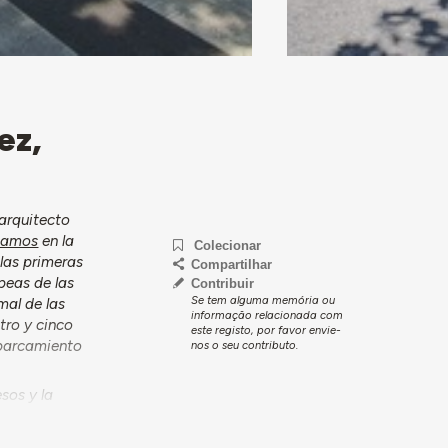
ez,
arquitecto
Ramos
en la
Colecionar
las primeras
Compartilhar
peas de las
Contribuir
Se tem alguma memória ou
mal de las
informação relacionada com
tro y cinco
este registo, por favor envie-
aparcamiento
nos o seu contributo.
sos y la
como por su
a las tres