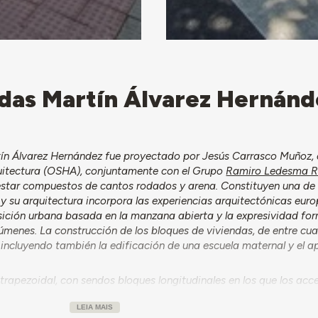
das Martín Álvarez Hernánd
ín Álvarez Hernández fue proyectado por Jesús Carrasco Muñoz, 
quitectura (OSHA), conjuntamente con el Grupo
Ramiro Ledesma 
star compuestos de cantos rodados y arena. Constituyen una de 
 su arquitectura incorpora las experiencias arquitectónicas euro
ción urbana basada en la manzana abierta y la expresividad for
lúmenes. La construcción de los bloques de viviendas, de entre cua
, incluyendo también la edificación de una escuela maternal y el 
trapezoidal, con sendos bloques longitudinales en los que los acce
blecen el ritmo de la composición al destacarse tanto en altura 
LEIA MAIS
 lado corto hacia la calle Valdivia el volumen rebaja la altura hast