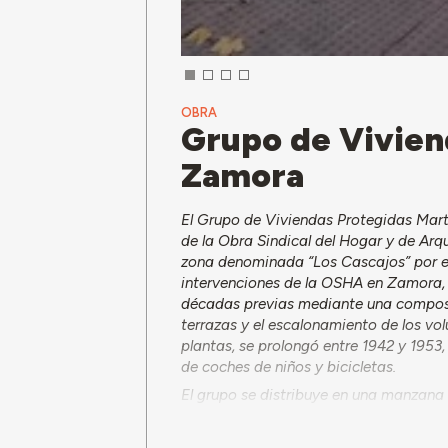
OBRA
Grupo de Vivien
Zamora
El Grupo de Viviendas Protegidas Mart
de la Obra Sindical del Hogar y de Ar
zona denominada “Los Cascajos” por e
intervenciones de la OSHA en Zamora, y
décadas previas mediante una composi
terrazas y el escalonamiento de los vo
plantas, se prolongó entre 1942 y 1953
de coches de niños y bicicletas.
El grupo se distribuye en una manzana 
caja de comunicaciones verticales esta
distinto acabado en el paramento. En el