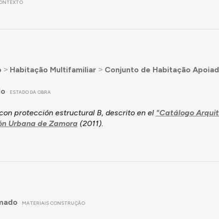
ONTEXTO
o
˃
Habitação Multifamiliar
˃
Conjunto de Habitação Apoia
do
ESTADO DA OBRA
on protección estructural B, descrito en el
"Catálogo Arquit
ón Urbana de Zamora
(2011).
mado
MATERIAIS CONSTRUÇÃO