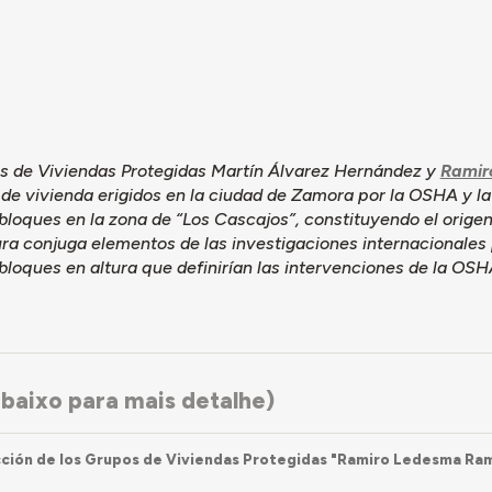
uesto hacia la Avenida de los Reyes Católicos asciende hasta las s
 en curva. En la actualidad, los bloques se han sometido a diver
bilidad y mejorar sus condiciones de eficiencia energética.
s de Viviendas Protegidas Martín Álvarez Hernández y
Ramir
de vivienda erigidos en la ciudad de Zamora por la OSHA y l
loques en la zona de “Los Cascajos”, constituyendo el origen
ra conjuga elementos de las investigaciones internacionales 
loques en altura que definirían las intervenciones de la OSH
baixo para mais detalhe)
ción de los Grupos de Viviendas Protegidas "Ramiro Ledesma Ram