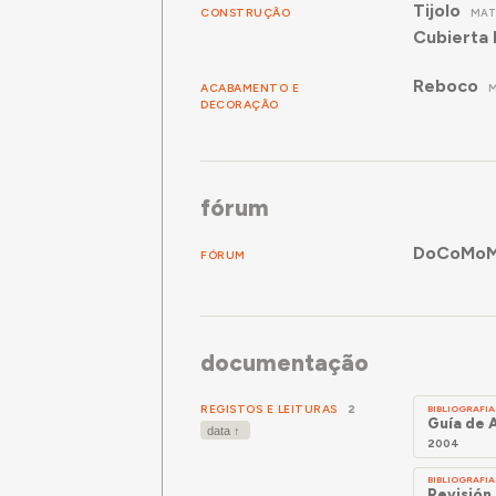
Tijolo
CONSTRUÇÃO
MAT
Cubierta 
Reboco
ACABAMENTO E
M
DECORAÇÃO
fórum
DoCoMoMo 
FÓRUM
documentação
REGISTOS E LEITURAS
2
BIBLIOGRAFIA
Guía de 
2004
BIBLIOGRAFIA
Revisión