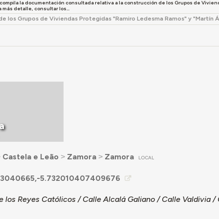
 compila la documentación consultada relativa a la construcción de los Grupos de Viv
 más detalle, consultar los...
de los Grupos de Viviendas Protegidas "Ramiro Ledesma Ramos" y "Martín 
a
˃
Castela e Leão
˃
Zamora
˃
Zamora
LOCAL
53040665,-5.732010407409676
 los Reyes Católicos / Calle Alcalá Galiano / Calle Valdivia 