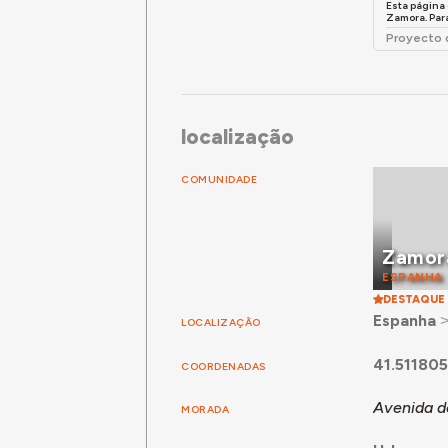
Esta página
Zamora. Para
Proyecto 
localização
COMUNIDADE
Zamor
ESPANHA
DESTAQUE
Espanha
LOCALIZAÇÃO
41.51180
COORDENADAS
Avenida de
MORADA