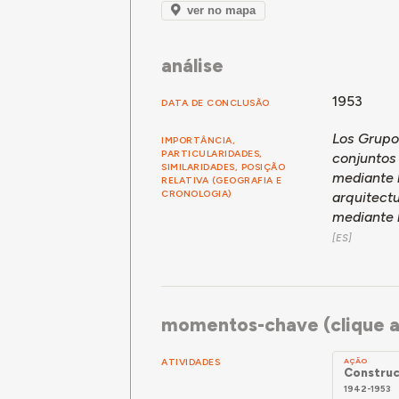
plantas, mientras que en el extremo op
ver no mapa
en ambos casos con terrazas rematadas
intervenciones para dotarlos de accesi
análise
1953
DATA DE CONCLUSÃO
Los Grupo
IMPORTÂNCIA,
PARTICULARIDADES,
conjuntos 
SIMILARIDADES, POSIÇÃO
mediante b
RELATIVA (GEOGRAFIA E
CRONOLOGIA)
arquitectu
mediante b
momentos-chave (clique a
ATIVIDADES
AÇÃO
Construc
1942-1953