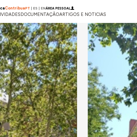
ica
Contribua
PT
|
ES
|
EN
ÁREA PESSOAL
IVIDADES
DOCUMENTAÇÃO
ARTIGOS E NOTICIAS