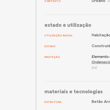
Urbano
CONTEXTO
C
estado e utilização
Habitaçã
UTILIZAÇÃO INICIAL
Construí
ESTADO
Elemento c
PROTEÇÃO
Ordenaci
materiais e tecnologias
Betão Ar
ESTRUTURA