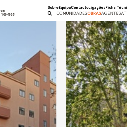
Sobre
Equipa
Contacto
Ligações
Ficha Técn
a em
COMUNIDADES
OBRAS
AGENTES
AT
 1939-1985