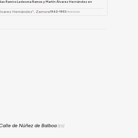
iendas Ramiro Ledesma Ramos y Martín Álvarez Hernández en
Álvarez Hernández", Zamora
1942-1953
PROCESSO
/ Calle de Núñez de Balboa