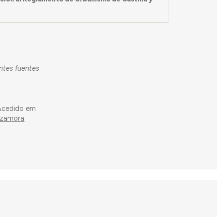
entes fuentes
 Acedido em
z-zamora